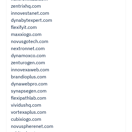
zentrixhq.com
innovestanet.com
dynabytexpert.com
flexifyit.com
maxxiogo.com
novusgotech.com
nextronnet.com
dynamoxco.com
zenturogen.com
innovexaweb.com
brandioplus.com
dynawebpro.com
synapsegen.com
flexipathlab.com
vividushq.com
vortexaplus.com
cubixiogo.com
novuspherenet.com