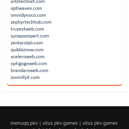
orbitechnet.com
optiwavex.com
omnidynoco.com
zephyrtechhub.com
truzestweb.com
synapsexpert.com
zentarolab.com
quikbiznow.com
xceleroweb.com
optigogoweb.com
brandaroweb.com
zoomifyit.com
menuqq pkv
|
situs pkv games
|
situs pkv games