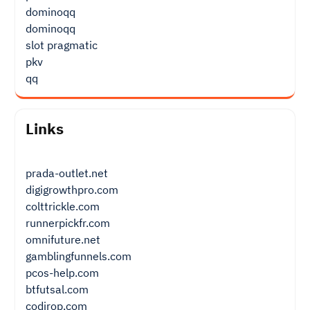
dominoqq
dominoqq
slot pragmatic
pkv
qq
Links
prada-outlet.net
digigrowthpro.com
colttrickle.com
runnerpickfr.com
omnifuture.net
gamblingfunnels.com
pcos-help.com
btfutsal.com
codirop.com