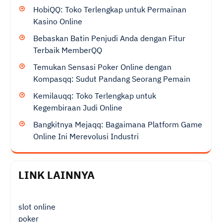
HobiQQ: Toko Terlengkap untuk Permainan
Kasino Online
Bebaskan Batin Penjudi Anda dengan Fitur
Terbaik MemberQQ
Temukan Sensasi Poker Online dengan
Kompasqq: Sudut Pandang Seorang Pemain
Kemilauqq: Toko Terlengkap untuk
Kegembiraan Judi Online
Bangkitnya Mejaqq: Bagaimana Platform Game
Online Ini Merevolusi Industri
LINK LAINNYA
slot online
poker