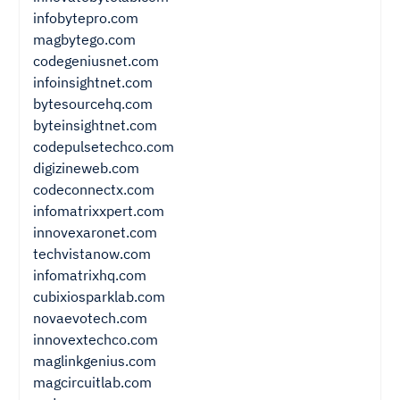
infobytepro.com
magbytego.com
codegeniusnet.com
infoinsightnet.com
bytesourcehq.com
byteinsightnet.com
codepulsetechco.com
digizineweb.com
codeconnectx.com
infomatrixxpert.com
innovexaronet.com
techvistanow.com
infomatrixhq.com
cubixiosparklab.com
novaevotech.com
innovextechco.com
maglinkgenius.com
magcircuitlab.com