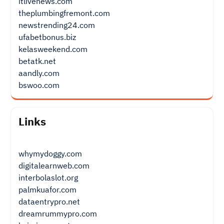
itlivenews.com
theplumbingfremont.com
newstrending24.com
ufabetbonus.biz
kelasweekend.com
betatk.net
aandly.com
bswoo.com
Links
whymydoggy.com
digitalearnweb.com
interbolaslot.org
palmkuafor.com
dataentrypro.net
dreamrummypro.com