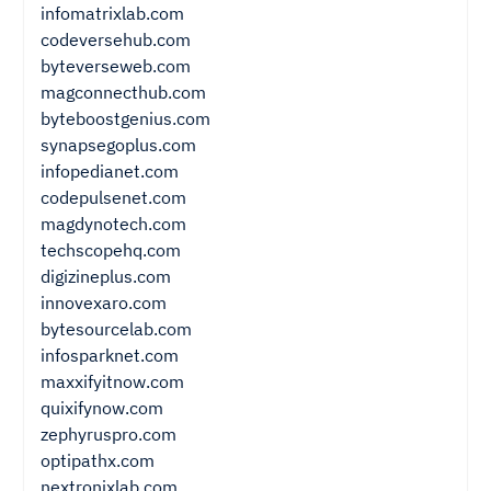
infomatrixlab.com
codeversehub.com
byteverseweb.com
magconnecthub.com
byteboostgenius.com
synapsegoplus.com
infopedianet.com
codepulsenet.com
magdynotech.com
techscopehq.com
digizineplus.com
innovexaro.com
bytesourcelab.com
infosparknet.com
maxxifyitnow.com
quixifynow.com
zephyruspro.com
optipathx.com
nextronixlab.com