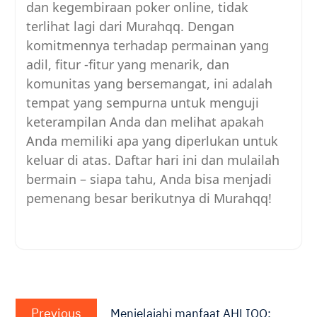
dan kegembiraan poker online, tidak
terlihat lagi dari Murahqq. Dengan
komitmennya terhadap permainan yang
adil, fitur -fitur yang menarik, dan
komunitas yang bersemangat, ini adalah
tempat yang sempurna untuk menguji
keterampilan Anda dan melihat apakah
Anda memiliki apa yang diperlukan untuk
keluar di atas. Daftar hari ini dan mulailah
bermain – siapa tahu, Anda bisa menjadi
pemenang besar berikutnya di Murahqq!
Post
Previous
navigation
Previous
Menjelajahi manfaat AHLIQQ: