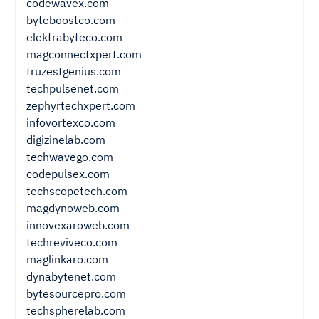
codewavex.com
byteboostco.com
elektrabyteco.com
magconnectxpert.com
truzestgenius.com
techpulsenet.com
zephyrtechxpert.com
infovortexco.com
digizinelab.com
techwavego.com
codepulsex.com
techscopetech.com
magdynoweb.com
innovexaroweb.com
techreviveco.com
maglinkaro.com
dynabytenet.com
bytesourcepro.com
techspherelab.com