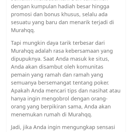
dengan kumpulan hadiah besar hingga
promosi dan bonus khusus, selalu ada
sesuatu yang baru dan menarik terjadi di
Murahqq.
Tapi mungkin daya tarik terbesar dari
Murahqq adalah rasa kebersamaan yang
dipupuknya. Saat Anda masuk ke situs,
Anda akan disambut oleh komunitas
pemain yang ramah dan ramah yang
semuanya bersemangat tentang poker.
Apakah Anda mencari tips dan nasihat atau
hanya ingin mengobrol dengan orang-
orang yang berpikiran sama, Anda akan
menemukan rumah di Murahqq.
Jadi, jika Anda ingin mengungkap sensasi