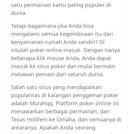
satu permainan kartu paling populer di
dunia.
Tetapi bagaimana jika Anda bisa
mengalami semua kegembiraan itu dari
kenyamanan rumah Anda sendiri? Di
situlah poker online masuk. Dengan hanya
beberapa klik mouse Anda, Anda dapat
masuk ke situs poker dan mulai bermain
melawan pemain dari seluruh dunia.
Salah satu situs yang mendapatkan
popularitas di kalangan penggemar poker
adalah Murahqq. Platform poker online ini
menawarkan berbagai permainan, dari
Texas Hold’em ke Omaha, dan semuanya di
antaranya. Apakah Anda seorang