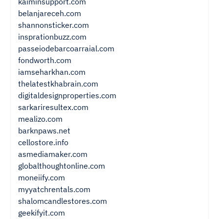
kaiminsupport.com
belanjareceh.com
shannonsticker.com
insprationbuzz.com
passeiodebarcoarraial.com
fondworth.com
iamseharkhan.com
thelatestkhabrain.com
digitaldesignproperties.com
sarkariresultex.com
mealizo.com
barknpaws.net
cellostore.info
asmediamaker.com
globalthoughtonline.com
moneiify.com
myyatchrentals.com
shalomcandlestores.com
geekifyit.com