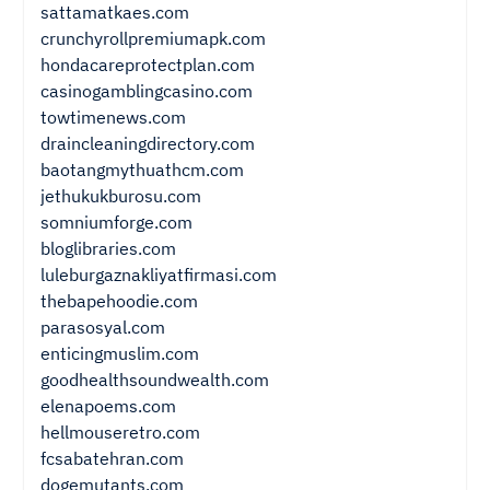
sattamatkaes.com
crunchyrollpremiumapk.com
hondacareprotectplan.com
casinogamblingcasino.com
towtimenews.com
draincleaningdirectory.com
baotangmythuathcm.com
jethukukburosu.com
somniumforge.com
bloglibraries.com
luleburgaznakliyatfirmasi.com
thebapehoodie.com
parasosyal.com
enticingmuslim.com
goodhealthsoundwealth.com
elenapoems.com
hellmouseretro.com
fcsabatehran.com
dogemutants.com