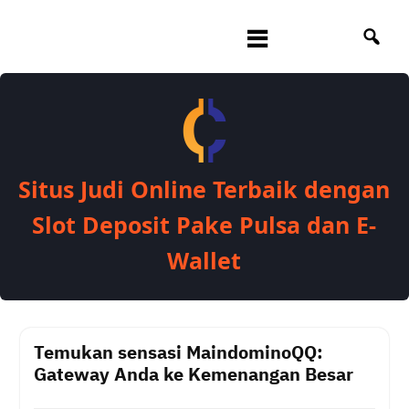
Skip
to
content
Situs Judi Online Terbaik dengan
Slot Deposit Pake Pulsa dan E-
Wallet
Temukan sensasi MaindominoQQ:
Gateway Anda ke Kemenangan Besar