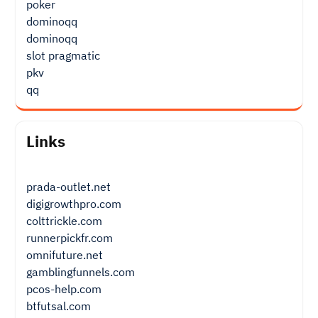
poker
dominoqq
dominoqq
slot pragmatic
pkv
qq
Links
prada-outlet.net
digigrowthpro.com
colttrickle.com
runnerpickfr.com
omnifuture.net
gamblingfunnels.com
pcos-help.com
btfutsal.com