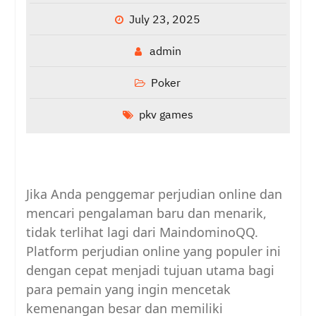
July 23, 2025
admin
Poker
pkv games
Jika Anda penggemar perjudian online dan
mencari pengalaman baru dan menarik,
tidak terlihat lagi dari MaindominoQQ.
Platform perjudian online yang populer ini
dengan cepat menjadi tujuan utama bagi
para pemain yang ingin mencetak
kemenangan besar dan memiliki