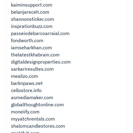
kaiminsupport.com
belanjareceh.com
shannonsticker.com
insprationbuzz.com
passeiodebarcoarraial.com
fondworth.com
iamseharkhan.com
thelatestkhabrain.com
digitaldesignproperties.com
sarkariresultex.com
mealizo.com
barknpaws.net
cellostore.info
asmediamaker.com
globalthoughtonline.com
moneiify.com
myyatchrentals.com
shalomcandlestores.com