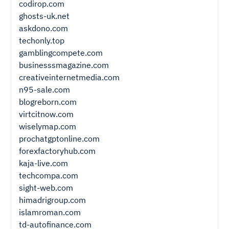
codirop.com
ghosts-uk.net
askdono.com
techonly.top
gamblingcompete.com
businesssmagazine.com
creativeinternetmedia.com
n95-sale.com
blogreborn.com
virtcitnow.com
wiselymap.com
prochatgptonline.com
forexfactoryhub.com
kaja-live.com
techcompa.com
sight-web.com
himadrigroup.com
islamroman.com
td-autofinance.com