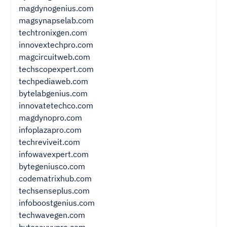
magdynogenius.com
magsynapselab.com
techtronixgen.com
innovextechpro.com
magcircuitweb.com
techscopexpert.com
techpediaweb.com
bytelabgenius.com
innovatetechco.com
magdynopro.com
infoplazapro.com
techreviveit.com
infowavexpert.com
bytegeniusco.com
codematrixhub.com
techsenseplus.com
infoboostgenius.com
techwavegen.com