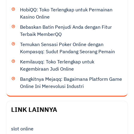
HobiQQ: Toko Terlengkap untuk Permainan
Kasino Online
Bebaskan Batin Penjudi Anda dengan Fitur
Terbaik MemberQQ
Temukan Sensasi Poker Online dengan
Kompasqq: Sudut Pandang Seorang Pemain
Kemilauqq: Toko Terlengkap untuk
Kegembiraan Judi Online
Bangkitnya Mejaqq: Bagaimana Platform Game
Online Ini Merevolusi Industri
LINK LAINNYA
slot online