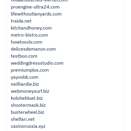
proengine-ultra24.com
lifewithoutlanyards.com
traida.net
kitchandhoney.com
metro-bistro.com
howtosolv.com
delicesdemanon.com
testboo.com
weddingdressstudio.com
premiumplox.com
yayosbk.com
neilhardie.biz
webmoneysurf.biz
kolohebluet.biz
shootermask.biz
busterwheel.biz
shelfari.net
casinorussia.xyz