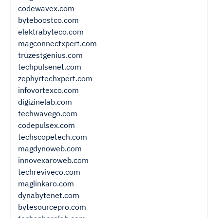
codewavex.com
byteboostco.com
elektrabyteco.com
magconnectxpert.com
truzestgenius.com
techpulsenet.com
zephyrtechxpert.com
infovortexco.com
digizinelab.com
techwavego.com
codepulsex.com
techscopetech.com
magdynoweb.com
innovexaroweb.com
techreviveco.com
maglinkaro.com
dynabytenet.com
bytesourcepro.com