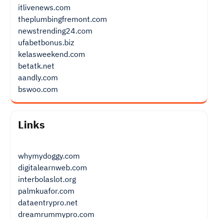
itlivenews.com
theplumbingfremont.com
newstrending24.com
ufabetbonus.biz
kelasweekend.com
betatk.net
aandly.com
bswoo.com
Links
whymydoggy.com
digitalearnweb.com
interbolaslot.org
palmkuafor.com
dataentrypro.net
dreamrummypro.com