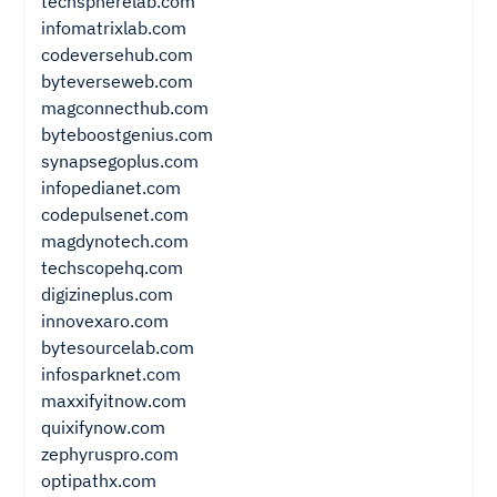
techspherelab.com
infomatrixlab.com
codeversehub.com
byteverseweb.com
magconnecthub.com
byteboostgenius.com
synapsegoplus.com
infopedianet.com
codepulsenet.com
magdynotech.com
techscopehq.com
digizineplus.com
innovexaro.com
bytesourcelab.com
infosparknet.com
maxxifyitnow.com
quixifynow.com
zephyruspro.com
optipathx.com