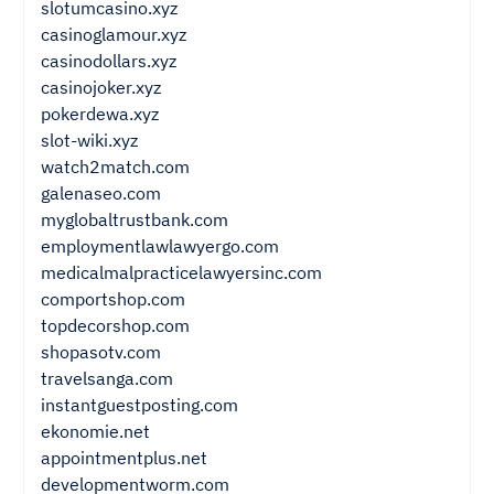
slotumcasino.xyz
casinoglamour.xyz
casinodollars.xyz
casinojoker.xyz
pokerdewa.xyz
slot-wiki.xyz
watch2match.com
galenaseo.com
myglobaltrustbank.com
employmentlawlawyergo.com
medicalmalpracticelawyersinc.com
comportshop.com
topdecorshop.com
shopasotv.com
travelsanga.com
instantguestposting.com
ekonomie.net
appointmentplus.net
developmentworm.com