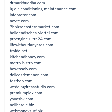
drmarkbuddha.com
lg-air-conditioning-maintenance.com
infoorator.com
novte.com
7hpizzaeasternmarket.com
hollaendisches-viertel.com
proengine-ultra24.com
lifewithoutlanyards.com
traida.net
kitchandhoney.com
metro-bistro.com
howtosolv.com
delicesdemanon.com
testboo.com
weddingdressstudio.com
premiumplox.com
yayosbk.com
neilhardie.biz
webmoneysurf.biz