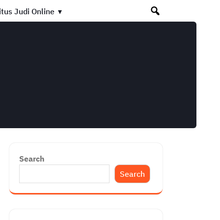
itus Judi Online
Search
Search