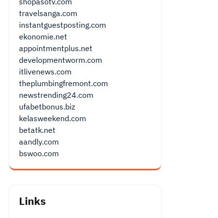
shopasotv.com
travelsanga.com
instantguestposting.com
ekonomie.net
appointmentplus.net
developmentworm.com
itlivenews.com
theplumbingfremont.com
newstrending24.com
ufabetbonus.biz
kelasweekend.com
betatk.net
aandly.com
bswoo.com
Links