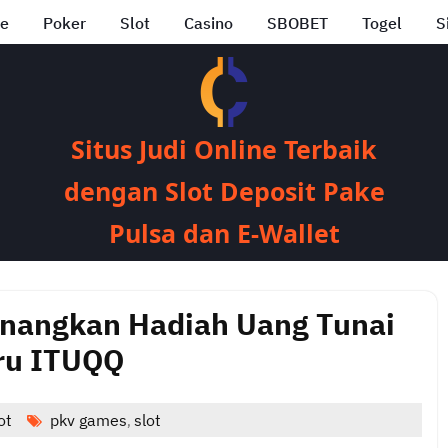
e
Poker
Slot
Casino
SBOBET
Togel
S
Situs Judi Online Terbaik
dengan Slot Deposit Pake
Pulsa dan E-Wallet
enangkan Hadiah Uang Tunai
ru ITUQQ
ot
pkv games
slot
,