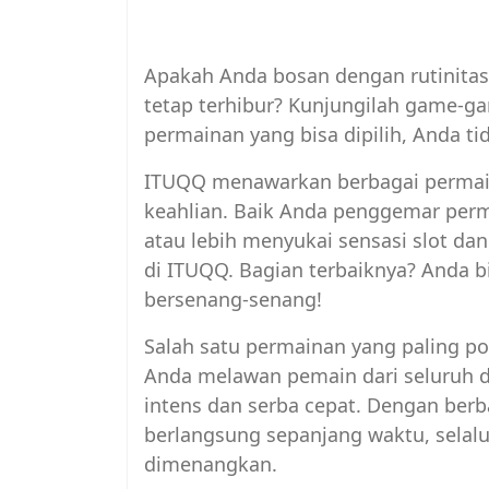
Apakah Anda bosan dengan rutinitas
tetap terhibur? Kunjungilah game-g
permainan yang bisa dipilih, Anda ti
ITUQQ menawarkan berbagai permai
keahlian. Baik Anda penggemar perma
atau lebih menyukai sensasi slot dan
di ITUQQ. Bagian terbaiknya? Anda 
bersenang-senang!
Salah satu permainan yang paling po
Anda melawan pemain dari seluruh 
intens dan serba cepat. Dengan ber
berlangsung sepanjang waktu, selalu
dimenangkan.