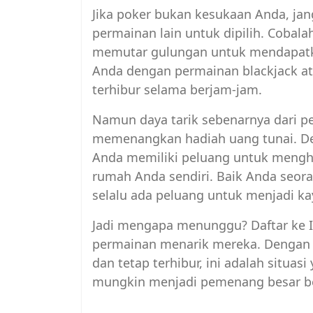
Jika poker bukan kesukaan Anda, ja
permainan lain untuk dipilih. Cobal
memutar gulungan untuk mendapatkan
Anda dengan permainan blackjack ata
terhibur selama berjam-jam.
Namun daya tarik sebenarnya dari 
memenangkan hadiah uang tunai. De
Anda memiliki peluang untuk mengh
rumah Anda sendiri. Baik Anda seor
selalu ada peluang untuk menjadi ka
Jadi mengapa menunggu? Daftar ke 
permainan menarik mereka. Dengan
dan tetap terhibur, ini adalah situa
mungkin menjadi pemenang besar be