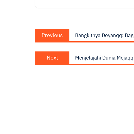
Post
Previous
navigation
Previous
Bangkitnya Doyanqq: Baga
post:
Next
Next
Menjelajahi Dunia Mejaq
post: