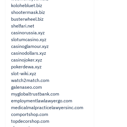
kolohebluet.biz
shootermask.biz
busterwheel.biz
shelfari.net
casinorussia.xyz
slotumcasino.xyz
casinoglamour.xyz
casinodollars.xyz
casinojoker.xyz
pokerdewa.xyz
slot-wiki.xyz
watch2match.com
galenaseo.com
myglobaltrustbank.com
employmentlawlawyergo.com
medicalmalpracticelawyersinc.com
comportshop.com
topdecorshop.com