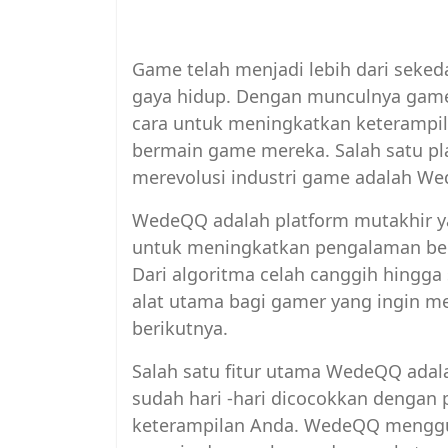
Game telah menjadi lebih dari sekeda
gaya hidup. Dengan munculnya game 
cara untuk meningkatkan keteramp
bermain game mereka. Salah satu p
merevolusi industri game adalah W
WedeQQ adalah platform mutakhir y
untuk meningkatkan pengalaman ber
Dari algoritma celah canggih hingg
alat utama bagi gamer yang ingin 
berikutnya.
Salah satu fitur utama WedeQQ adal
sudah hari -hari dicocokkan dengan 
keterampilan Anda. WedeQQ mengg