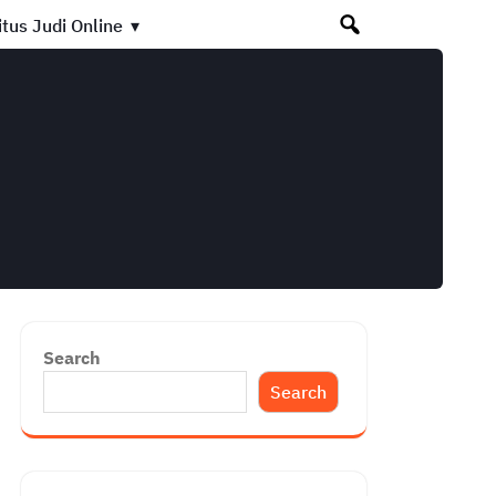
itus Judi Online
Search
Search