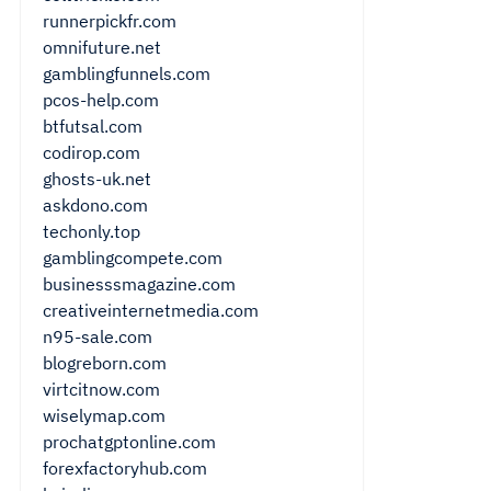
runnerpickfr.com
omnifuture.net
gamblingfunnels.com
pcos-help.com
btfutsal.com
codirop.com
ghosts-uk.net
askdono.com
techonly.top
gamblingcompete.com
businesssmagazine.com
creativeinternetmedia.com
n95-sale.com
blogreborn.com
virtcitnow.com
wiselymap.com
prochatgptonline.com
forexfactoryhub.com