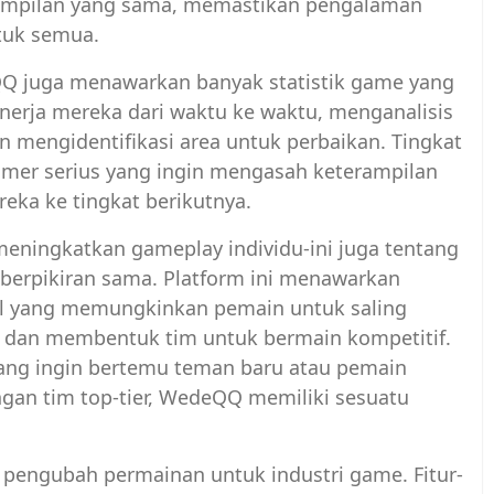
ampilan yang sama, memastikan pengalaman
tuk semua.
QQ juga menawarkan banyak statistik game yang
erja mereka dari waktu ke waktu, menganalisis
 mengidentifikasi area untuk perbaikan. Tingkat
amer serius yang ingin mengasah keterampilan
a ke tingkat berikutnya.
ningkatkan gameplay individu-ini juga tentang
rpikiran sama. Platform ini menawarkan
ial yang memungkinkan pemain untuk saling
i, dan membentuk tim untuk bermain kompetitif.
ang ingin bertemu teman baru atau pemain
ngan tim top-tier, WedeQQ memiliki sesuatu
pengubah permainan untuk industri game. Fitur-