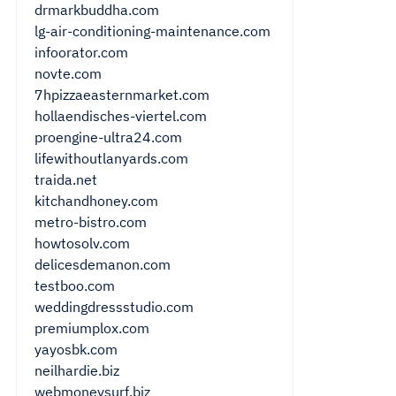
drmarkbuddha.com
lg-air-conditioning-maintenance.com
infoorator.com
novte.com
7hpizzaeasternmarket.com
hollaendisches-viertel.com
proengine-ultra24.com
lifewithoutlanyards.com
traida.net
kitchandhoney.com
metro-bistro.com
howtosolv.com
delicesdemanon.com
testboo.com
weddingdressstudio.com
premiumplox.com
yayosbk.com
neilhardie.biz
webmoneysurf.biz