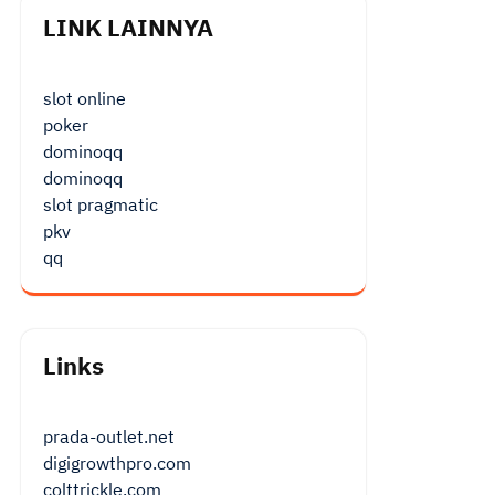
LINK LAINNYA
slot online
poker
dominoqq
dominoqq
slot pragmatic
pkv
qq
Links
prada-outlet.net
digigrowthpro.com
colttrickle.com