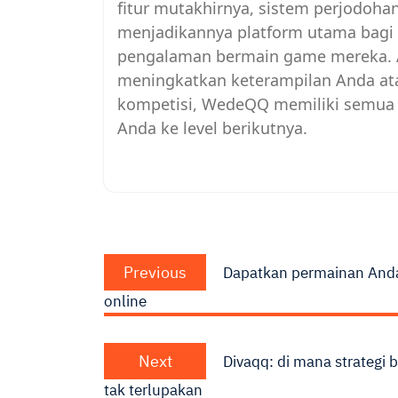
fitur mutakhirnya, sistem perjodoha
menjadikannya platform utama bagi
pengalaman bermain game mereka. A
meningkatkan keterampilan Anda at
kompetisi, WedeQQ memiliki semu
Anda ke level berikutnya.
Post
Previous
navigation
Previous
Dapatkan permainan And
post:
online
Next
Next
Divaqq: di mana strateg
post:
tak terlupakan