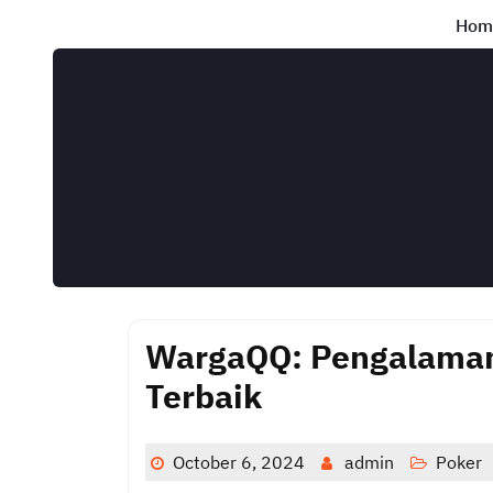
Skip
Hom
to
content
WargaQQ: Pengalaman
Terbaik
October 6, 2024
admin
Poker