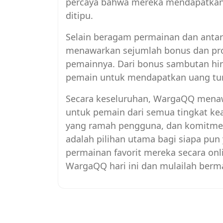
percaya bahwa mereka mendapatkan 
ditipu.
Selain beragam permainan dan ant
menawarkan sejumlah bonus dan pr
pemainnya. Dari bonus sambutan hin
pemain untuk mendapatkan uang tun
Secara keseluruhan, WargaQQ menaw
untuk pemain dari semua tingkat k
yang ramah pengguna, dan komitme
adalah pilihan utama bagi siapa pu
permainan favorit mereka secara on
WargaQQ hari ini dan mulailah berm
Post