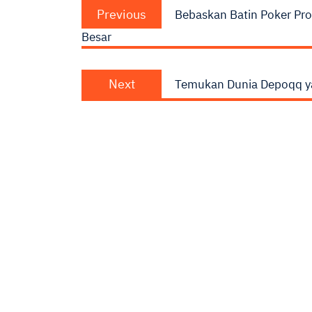
Previous
navigation
Previous
Bebaskan Batin Poker Pro
post:
Besar
Next
Next
Temukan Dunia Depoqq y
post: