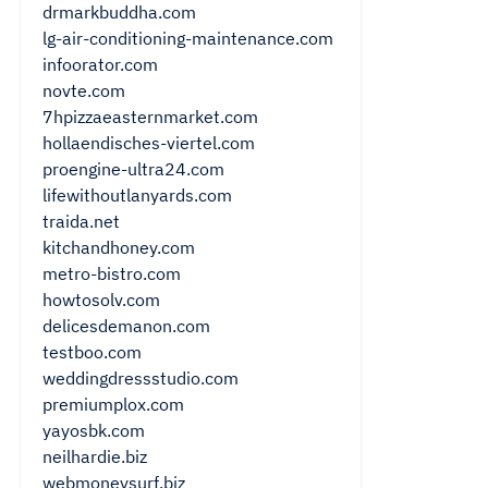
drmarkbuddha.com
lg-air-conditioning-maintenance.com
infoorator.com
novte.com
7hpizzaeasternmarket.com
hollaendisches-viertel.com
proengine-ultra24.com
lifewithoutlanyards.com
traida.net
kitchandhoney.com
metro-bistro.com
howtosolv.com
delicesdemanon.com
testboo.com
weddingdressstudio.com
premiumplox.com
yayosbk.com
neilhardie.biz
webmoneysurf.biz