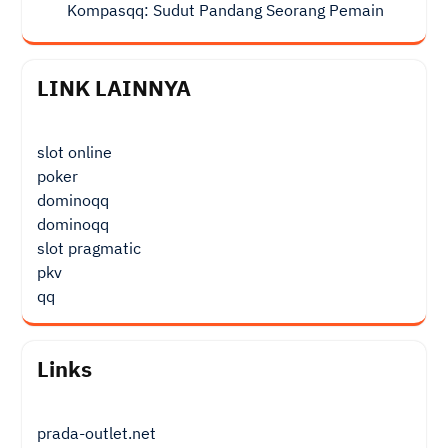
Kompasqq: Sudut Pandang Seorang Pemain
LINK LAINNYA
slot online
poker
dominoqq
dominoqq
slot pragmatic
pkv
qq
Links
prada-outlet.net