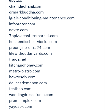
ebyt.cc
chaindaohang.com
drmarkbuddha.com
lg-air-conditioning-maintenance.com
infoorator.com
novte.com
7hpizzaeasternmarket.com
hollaendisches-viertel.com
proengine-ultra24.com
lifewithoutlanyards.com
traida.net
kitchandhoney.com
metro-bistro.com
howtosolv.com
delicesdemanon.com
testboo.com
weddingdressstudio.com
premiumplox.com
yayosbk.com