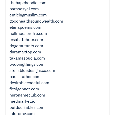
thebapehoodie.com
parasosyal.com
enticingmuslim.com
goodhealthsoundwealth.com
elenapoems.com
hellmouseretro.com
fcsabatehran.com
dogemutants.com
duramaxtop.com
takamasoudia.com
twdoingthings.com
stellabluedesignsco.com
paulsauthor.com
desirablecodeful.com
flexigennet.com
heronameclub.com
medmarket.io
outdoortablez.com
infotomy.com