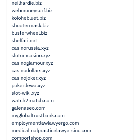
neilhardie.biz
webmoneysurf.biz
kolohebluet.biz
shootermask.biz
busterwheel.biz
shelfari.net
casinorussia.xyz
slotumcasino.xyz
casinoglamour.xyz
casinodollars.xyz
casinojoker.xyz
pokerdewa.xyz
slot-wiki.xyz
watch2match.com
galenaseo.com
myglobaltrustbank.com
employmentlawlawyergo.com
medicalmalpracticelawyersinc.com
comportshop.com