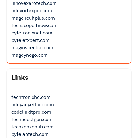
innovexarotech.com
infovortexpro.com
magcircuitplus.com
techscopeitnow.com
bytetronixnet.com
bytejetxpert.com
maginspectco.com
magdynogo.com
Links
techtronixhq.com
infogadgethub.com
codelinkitpro.com
techboostgen.com
techsensehub.com
bytelabtech.com