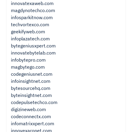
innovatexaweb.com
magdynotechco.com
infosparkitnow.com
techvortexco.com
geekifyweb.com
infoplazatech.com
bytegeniusxpert.com
innovatebytelab.com
infobytepro.com
magbytego.com
codegeniusnet.com
infoinsightnet.com
bytesourcehq.com
byteinsightnet.com
codepulsetechco.com
digizineweb.com
codeconnectx.com
infomatrixxpert.com
innovexaronet.com