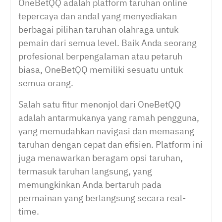
OneBetQQ adalah platform taruhan online
tepercaya dan andal yang menyediakan
berbagai pilihan taruhan olahraga untuk
pemain dari semua level. Baik Anda seorang
profesional berpengalaman atau petaruh
biasa, OneBetQQ memiliki sesuatu untuk
semua orang.
Salah satu fitur menonjol dari OneBetQQ
adalah antarmukanya yang ramah pengguna,
yang memudahkan navigasi dan memasang
taruhan dengan cepat dan efisien. Platform ini
juga menawarkan beragam opsi taruhan,
termasuk taruhan langsung, yang
memungkinkan Anda bertaruh pada
permainan yang berlangsung secara real-
time.