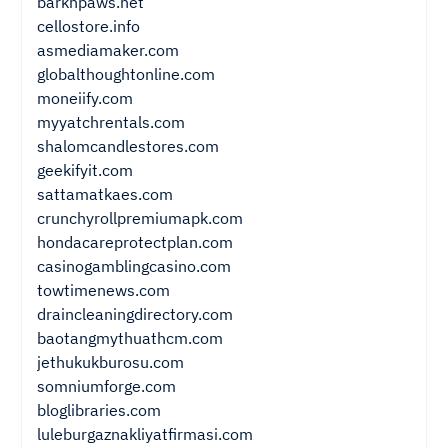
barknpaws.net
cellostore.info
asmediamaker.com
globalthoughtonline.com
moneiify.com
myyatchrentals.com
shalomcandlestores.com
geekifyit.com
sattamatkaes.com
crunchyrollpremiumapk.com
hondacareprotectplan.com
casinogamblingcasino.com
towtimenews.com
draincleaningdirectory.com
baotangmythuathcm.com
jethukukburosu.com
somniumforge.com
bloglibraries.com
luleburgaznakliyatfirmasi.com