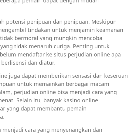
, beberapa pemain dapat dengan mudah
.
alah potensi penipuan dan penipuan. Meskipun
 mengambil tindakan untuk menjamin keamanan
g tidak bermoral yang mungkin mencoba
ang tidak menaruh curiga. Penting untuk
belum mendaftar ke situs perjudian online apa
berlisensi dan diatur.
nline juga dapat memberikan sensasi dan keseruan
ampuan untuk memainkan berbagai macam
lam, perjudian online bisa menjadi cara yang
nat. Selain itu, banyak kasino online
ar yang dapat membantu pemain
a.
sa menjadi cara yang menyenangkan dan