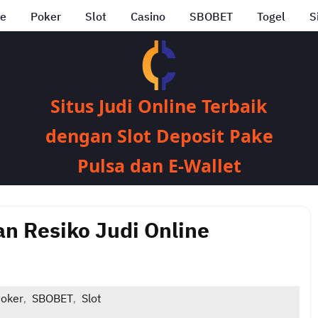
e
Poker
Slot
Casino
SBOBET
Togel
S
Situs Judi Online Terbaik
dengan Slot Deposit Pake
Pulsa dan E-Wallet
an Resiko Judi Online
oker
SBOBET
Slot
,
,