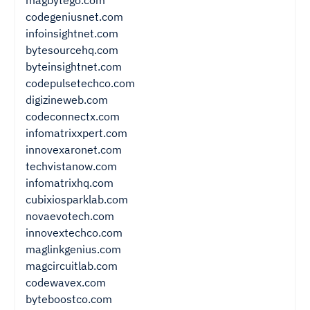
magbytego.com
codegeniusnet.com
infoinsightnet.com
bytesourcehq.com
byteinsightnet.com
codepulsetechco.com
digizineweb.com
codeconnectx.com
infomatrixxpert.com
innovexaronet.com
techvistanow.com
infomatrixhq.com
cubixiosparklab.com
novaevotech.com
innovextechco.com
maglinkgenius.com
magcircuitlab.com
codewavex.com
byteboostco.com