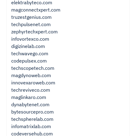
elektrabyteco.com
magconnectxpert.com
truzestgenius.com
techpulsenet.com
zephyrtechxpert.com
infovortexco.com
digizinelab.com
techwavego.com
codepulsex.com
techscopetech.com
magdynoweb.com
innovexaroweb.com
techreviveco.com
maglinkaro.com
dynabytenet.com
bytesourcepro.com
techspherelab.com
infomatrixlab.com
codeversehub.com