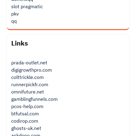
slot pragmatic
pkv
qq
Links
prada-outlet.net
digigrowthpro.com
colttrickle.com
runnerpickfr.com
omnifuture.net
gamblingfunnels.com
pcos-help.com
btfutsal.com
codirop.com
ghosts-uk.net
askdono.com