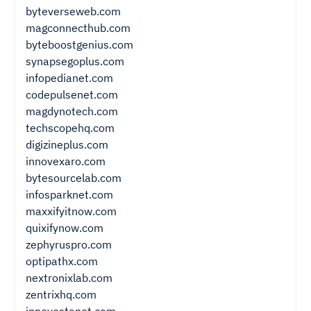
byteverseweb.com
magconnecthub.com
byteboostgenius.com
synapsegoplus.com
infopedianet.com
codepulsenet.com
magdynotech.com
techscopehq.com
digizineplus.com
innovexaro.com
bytesourcelab.com
infosparknet.com
maxxifyitnow.com
quixifynow.com
zephyruspro.com
optipathx.com
nextronixlab.com
zentrixhq.com