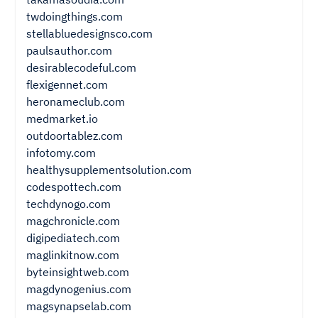
twdoingthings.com
stellabluedesignsco.com
paulsauthor.com
desirablecodeful.com
flexigennet.com
heronameclub.com
medmarket.io
outdoortablez.com
infotomy.com
healthysupplementsolution.com
codespottech.com
techdynogo.com
magchronicle.com
digipediatech.com
maglinkitnow.com
byteinsightweb.com
magdynogenius.com
magsynapselab.com