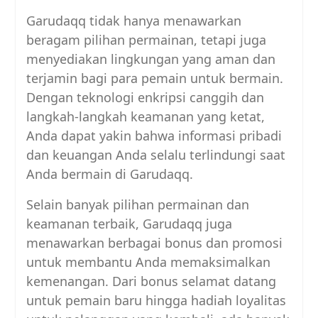
Garudaqq tidak hanya menawarkan
beragam pilihan permainan, tetapi juga
menyediakan lingkungan yang aman dan
terjamin bagi para pemain untuk bermain.
Dengan teknologi enkripsi canggih dan
langkah-langkah keamanan yang ketat,
Anda dapat yakin bahwa informasi pribadi
dan keuangan Anda selalu terlindungi saat
Anda bermain di Garudaqq.
Selain banyak pilihan permainan dan
keamanan terbaik, Garudaqq juga
menawarkan berbagai bonus dan promosi
untuk membantu Anda memaksimalkan
kemenangan. Dari bonus selamat datang
untuk pemain baru hingga hadiah loyalitas