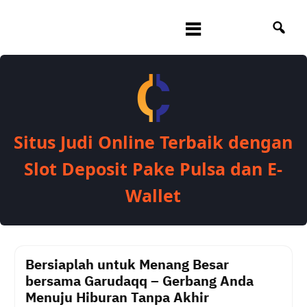
Skip
to
content
Situs Judi Online Terbaik dengan
Slot Deposit Pake Pulsa dan E-
Wallet
Bersiaplah untuk Menang Besar
bersama Garudaqq – Gerbang Anda
Menuju Hiburan Tanpa Akhir