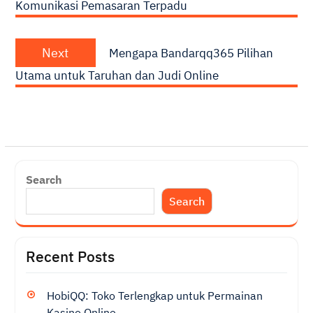
Komunikasi Pemasaran Terpadu
Next
Next
Mengapa Bandarqq365 Pilihan
post:
Utama untuk Taruhan dan Judi Online
Search
Search
Recent Posts
HobiQQ: Toko Terlengkap untuk Permainan
Kasino Online