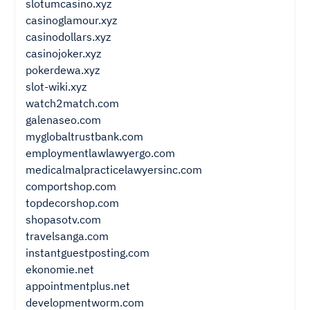
slotumcasino.xyz
casinoglamour.xyz
casinodollars.xyz
casinojoker.xyz
pokerdewa.xyz
slot-wiki.xyz
watch2match.com
galenaseo.com
myglobaltrustbank.com
employmentlawlawyergo.com
medicalmalpracticelawyersinc.com
comportshop.com
topdecorshop.com
shopasotv.com
travelsanga.com
instantguestposting.com
ekonomie.net
appointmentplus.net
developmentworm.com