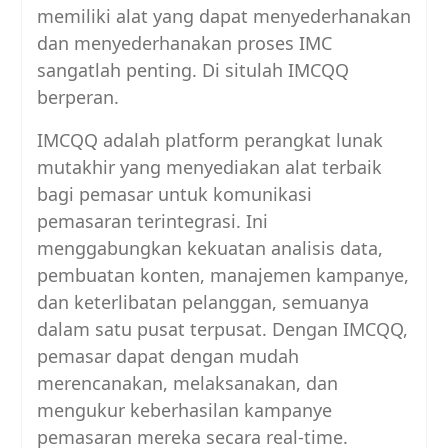
memiliki alat yang dapat menyederhanakan
dan menyederhanakan proses IMC
sangatlah penting. Di situlah IMCQQ
berperan.
IMCQQ adalah platform perangkat lunak
mutakhir yang menyediakan alat terbaik
bagi pemasar untuk komunikasi
pemasaran terintegrasi. Ini
menggabungkan kekuatan analisis data,
pembuatan konten, manajemen kampanye,
dan keterlibatan pelanggan, semuanya
dalam satu pusat terpusat. Dengan IMCQQ,
pemasar dapat dengan mudah
merencanakan, melaksanakan, dan
mengukur keberhasilan kampanye
pemasaran mereka secara real-time.