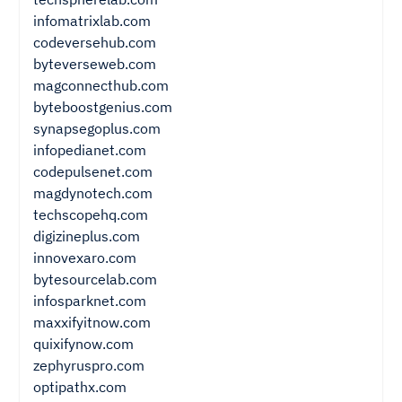
infomatrixlab.com
codeversehub.com
byteverseweb.com
magconnecthub.com
byteboostgenius.com
synapsegoplus.com
infopedianet.com
codepulsenet.com
magdynotech.com
techscopehq.com
digizineplus.com
innovexaro.com
bytesourcelab.com
infosparknet.com
maxxifyitnow.com
quixifynow.com
zephyruspro.com
optipathx.com