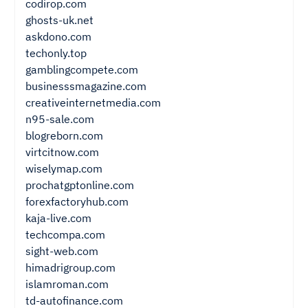
codirop.com
ghosts-uk.net
askdono.com
techonly.top
gamblingcompete.com
businesssmagazine.com
creativeinternetmedia.com
n95-sale.com
blogreborn.com
virtcitnow.com
wiselymap.com
prochatgptonline.com
forexfactoryhub.com
kaja-live.com
techcompa.com
sight-web.com
himadrigroup.com
islamroman.com
td-autofinance.com