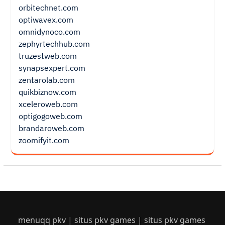
orbitechnet.com
optiwavex.com
omnidynoco.com
zephyrtechhub.com
truzestweb.com
synapsexpert.com
zentarolab.com
quikbiznow.com
xceleroweb.com
optigogoweb.com
brandaroweb.com
zoomifyit.com
menuqq pkv
|
situs pkv games
|
situs pkv games