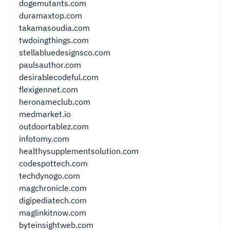
dogemutants.com
duramaxtop.com
takamasoudia.com
twdoingthings.com
stellabluedesignsco.com
paulsauthor.com
desirablecodeful.com
flexigennet.com
heronameclub.com
medmarket.io
outdoortablez.com
infotomy.com
healthysupplementsolution.com
codespottech.com
techdynogo.com
magchronicle.com
digipediatech.com
maglinkitnow.com
byteinsightweb.com