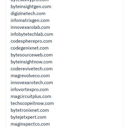
byteinsightgen.com
digizinetech.com
infomatrixgen.com
innovexarolab.com
infobytetechlab.com
codespherepro.com
codegenixnet.com
bytesourceweb.com
byteinsightnow.com
coderevivetech.com
magrevolveco.com
innovexarotech.com
infovortexpro.com
magcircuitplus.com
techscopeitnow.com
bytetronixnet.com
bytejetxpert.com
maginspectco.com