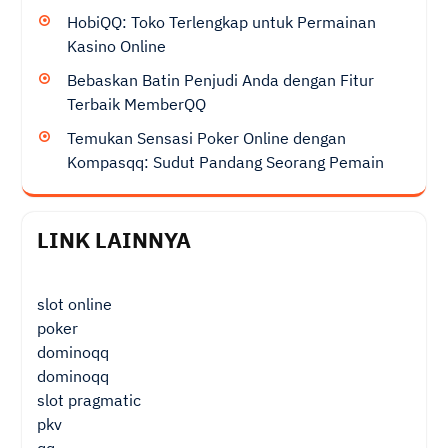
HobiQQ: Toko Terlengkap untuk Permainan
Kasino Online
Bebaskan Batin Penjudi Anda dengan Fitur
Terbaik MemberQQ
Temukan Sensasi Poker Online dengan
Kompasqq: Sudut Pandang Seorang Pemain
LINK LAINNYA
slot online
poker
dominoqq
dominoqq
slot pragmatic
pkv