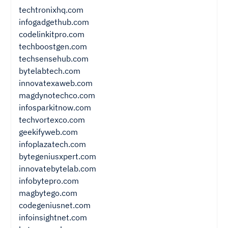
techtronixhq.com
infogadgethub.com
codelinkitpro.com
techboostgen.com
techsensehub.com
bytelabtech.com
innovatexaweb.com
magdynotechco.com
infosparkitnow.com
techvortexco.com
geekifyweb.com
infoplazatech.com
bytegeniusxpert.com
innovatebytelab.com
infobytepro.com
magbytego.com
codegeniusnet.com
infoinsightnet.com