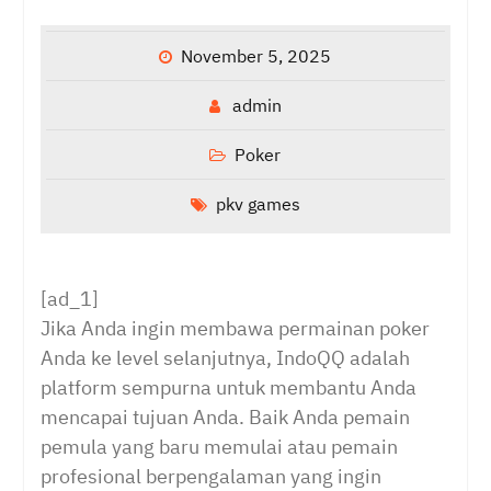
November 5, 2025
admin
Poker
pkv games
[ad_1]
Jika Anda ingin membawa permainan poker
Anda ke level selanjutnya, IndoQQ adalah
platform sempurna untuk membantu Anda
mencapai tujuan Anda. Baik Anda pemain
pemula yang baru memulai atau pemain
profesional berpengalaman yang ingin