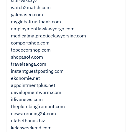
slot-wiki.xyz
watch2match.com
galenaseo.com
myglobaltrustbank.com
employmentlawlawyergo.com
medicalmalpracticelawyersinc.com
comportshop.com
topdecorshop.com
shopasotv.com
travelsanga.com
instantguestposting.com
ekonomie.net
appointmentplus.net
developmentworm.com
itlivenews.com
theplumbingfremont.com
newstrending24.com
ufabetbonus.biz
kelasweekend.com