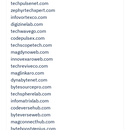
techpulsenet.com
zephyrtechxpert.com
infovortexco.com
digizinelab.com
techwavego.com
codepulsex.com
techscopetech.com
magdynoweb.com
innovexaroweb.com
techreviveco.com
maglinkaro.com
dynabytenet.com
bytesourcepro.com
techspherelab.com
infomatrixlab.com
codeversehub.com
byteverseweb.com
magconnecthub.com
byteboostgenius.com