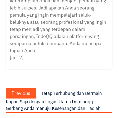
keterampilan Anda dan menjadi pemain yang
lebih sukses. Jadi apakah Anda seorang
pemula yang ingin mempelajari seluk-
beluknya atau seorang profesional yang ingin
tetap menjadi yang terdepan dalam
persaingan, IndoQQ adalah platform yang
sempurna untuk membantu Anda mencapai
tujuan Anda.
[ad_2]
Post
Previous
navigation
Previous
Tetap Terhubung dan Bermain
post:
Kapan Saja dengan Login Utama Dominoqq:
Gerbang Anda menuju Kesenangan dan Hadiah