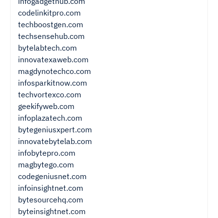
infogadgethub.com
codelinkitpro.com
techboostgen.com
techsensehub.com
bytelabtech.com
innovatexaweb.com
magdynotechco.com
infosparkitnow.com
techvortexco.com
geekifyweb.com
infoplazatech.com
bytegeniusxpert.com
innovatebytelab.com
infobytepro.com
magbytego.com
codegeniusnet.com
infoinsightnet.com
bytesourcehq.com
byteinsightnet.com