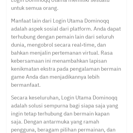
untuk semua orang.
Manfaat lain dari Login Utama Dominoqq
adalah aspek sosial dari platform. Anda dapat
terhubung dengan pemain lain dari seluruh
dunia, mengobrol secara real-time, dan
bahkan menjalin pertemanan virtual. Rasa
kebersamaan ini menambahkan lapisan
kenikmatan ekstra pada pengalaman bermain
game Anda dan menjadikannya lebih
bermanfaat.
Secara keseluruhan, Login Utama Dominoqq
adalah solusi sempurna bagi siapa saja yang
ingin tetap terhubung dan bermain kapan
saja. Dengan antarmuka yang ramah
pengguna, beragam pilihan permainan, dan