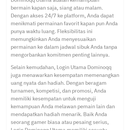
bermain kapan saja, siang atau malam.
Dengan akses 24/7 ke platform, Anda dapat
menikmati permainan favorit kapan pun Anda
punya waktu luang. Fleksibilitas ini
memungkinkan Anda menyesuaikan
permainan ke dalam jadwal sibuk Anda tanpa
mengorbankan komitmen penting lainnya.
Selain kemudahan, Login Utama Dominoqq
juga menawarkan kesempatan memenangkan
uang nyata dan hadiah. Dengan beragam
turnamen, kompetisi, dan promosi, Anda
memiliki kesempatan untuk menguji
kemampuan Anda melawan pemain lain dan
mendapatkan hadiah menarik. Baik Anda
seorang gamer biasa atau pesaing serius,
Login Dominoqq Utama memiliki sesuatu