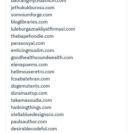
baotangmythuathcm.com
jethukukburosu.com
somniumforge.com
bloglibraries.com
luleburgaznakliyatfirmasi.com
thebapehoodie.com
parasosyal.com
enticingmuslim.com
goodhealthsoundwealth.com
elenapoems.com
hellmouseretro.com
fcsabatehran.com
dogemutants.com
duramaxtop.com
takamasoudia.com
twdoingthings.com
stellabluedesignsco.com
paulsauthor.com
desirablecodeful.com