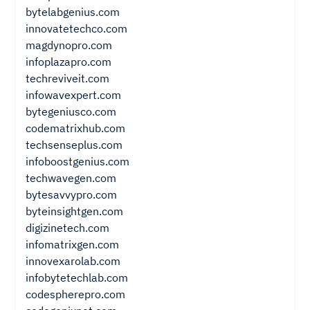
bytelabgenius.com
innovatetechco.com
magdynopro.com
infoplazapro.com
techreviveit.com
infowavexpert.com
bytegeniusco.com
codematrixhub.com
techsenseplus.com
infoboostgenius.com
techwavegen.com
bytesavvypro.com
byteinsightgen.com
digizinetech.com
infomatrixgen.com
innovexarolab.com
infobytetechlab.com
codespherepro.com