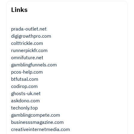
Links
prada-outlet.net
digigrowthpro.com
colttrickle.com
runnerpickfr.com
omnifuture.net
gamblingfunnels.com
pcos-help.com
btfutsal.com
codirop.com
ghosts-uk.net
askdono.com
techonly.top
gamblingcompete.com
businesssmagazine.com
creativeinternetmedia.com