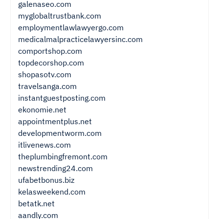
galenaseo.com
myglobaltrustbank.com
employmentlawlawyergo.com
medicalmalpracticelawyersinc.com
comportshop.com
topdecorshop.com
shopasotv.com
travelsanga.com
instantguestposting.com
ekonomie.net
appointmentplus.net
developmentworm.com
itlivenews.com
theplumbingfremont.com
newstrending24.com
ufabetbonus.biz
kelasweekend.com
betatk.net
aandly.com