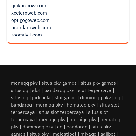
quikbiznow.com
xceleroweb.com
optigogoweb.com
brandaroweb.com
zoomifyit.com
menuqq pkv
|
situs pkv games
|
situs pkv games
|
situs qq
|
slot
|
bandarqq pkv
|
slot terpercaya
|
situs qq
|
judi bola
|
slot gacor
|
dominoqq pkv
|
qq
|
bandarqq
|
murniqq pkv
|
hematqq pkv
|
situs slot
terpercaya
|
situs slot terpercaya
|
situs slot
terpercaya
|
menuqq pkv
|
murniqq pkv
|
hematqq
pkv
|
dominoqq pkv
|
qq
|
bandarqq
|
situs pkv
games
|
situs pkv
|
majestibet
|
miyaqq
|
gajibet
|