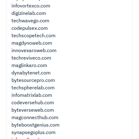
infovortexco.com
digizinelab.com
techwavego.com
codepulsex.com
techscopetech.com
magdynoweb.com
innovexaroweb.com
techreviveco.com
maglinkaro.com
dynabytenet.com
bytesourcepro.com
techspherelab.com
infomatrixlab.com
codeversehub.com
byteverseweb.com
magconnecthub.com
byteboostgenius.com
synapsegoplus.com