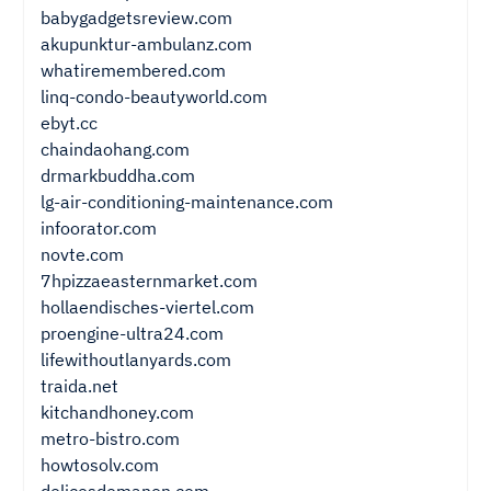
babygadgetsreview.com
akupunktur-ambulanz.com
whatiremembered.com
linq-condo-beautyworld.com
ebyt.cc
chaindaohang.com
drmarkbuddha.com
lg-air-conditioning-maintenance.com
infoorator.com
novte.com
7hpizzaeasternmarket.com
hollaendisches-viertel.com
proengine-ultra24.com
lifewithoutlanyards.com
traida.net
kitchandhoney.com
metro-bistro.com
howtosolv.com