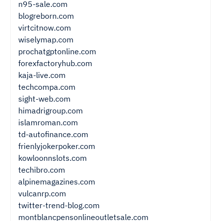
n95-sale.com
blogreborn.com
virtcitnow.com
wiselymap.com
prochatgptonline.com
forexfactoryhub.com
kaja-live.com
techcompa.com
sight-web.com
himadrigroup.com
islamroman.com
td-autofinance.com
frienlyjokerpoker.com
kowloonnslots.com
techibro.com
alpinemagazines.com
vulcanrp.com
twitter-trend-blog.com
montblancpensonlineoutletsale.com