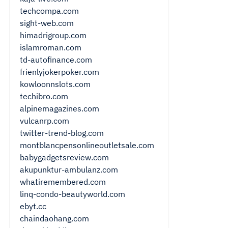
techcompa.com
sight-web.com
himadrigroup.com
islamroman.com
td-autofinance.com
frienlyjokerpoker.com
kowloonnslots.com
techibro.com
alpinemagazines.com
vulcanrp.com
twitter-trend-blog.com
montblancpensonlineoutletsale.com
babygadgetsreview.com
akupunktur-ambulanz.com
whatiremembered.com
linq-condo-beautyworld.com
ebyt.cc
chaindaohang.com