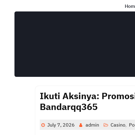
Skip
Hom
to
content
Ikuti Aksinya: Promo
Bandarqq365
July 7, 2026
admin
Casino
Po
,