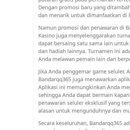
Dengan promosi baru yang ditambahk
dan menarik untuk dimanfaatkan di
Namun promosi dan penawaran di Ba
Kasino juga menyelenggarakan turn
dapat bersaing satu sama lain untuk
dan hadiah lainnya. Turnamen ini ad
Anda melawan pemain lain dan berp
Jika Anda penggemar game seluler,
Bandarqq365 juga menawarkan aplika
Aplikasi ini memungkinkan Anda men
sehingga Anda dapat bermain kapan 
penawaran seluler eksklusif yang ter
alasan untuk mengunduhnya dan mul
Secara keseluruhan, Bandarqq365 ada