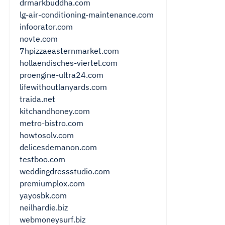
drmarkbuddha.com
lg-air-conditioning-maintenance.com
infoorator.com
novte.com
7hpizzaeasternmarket.com
hollaendisches-viertel.com
proengine-ultra24.com
lifewithoutlanyards.com
traida.net
kitchandhoney.com
metro-bistro.com
howtosolv.com
delicesdemanon.com
testboo.com
weddingdressstudio.com
premiumplox.com
yayosbk.com
neilhardie.biz
webmoneysurf.biz