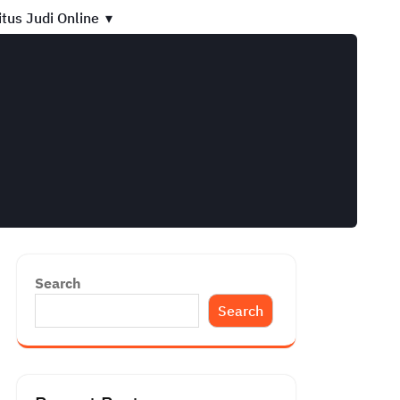
itus Judi Online
Search
Search