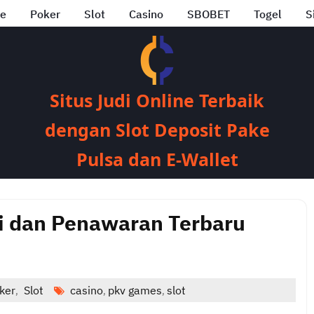
e
Poker
Slot
Casino
SBOBET
Togel
S
Situs Judi Online Terbaik
dengan Slot Deposit Pake
Pulsa dan E-Wallet
si dan Penawaran Terbaru
ker
Slot
casino
pkv games
slot
,
,
,