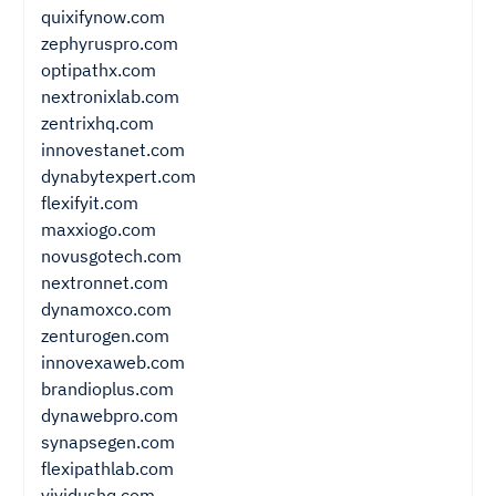
quixifynow.com
zephyruspro.com
optipathx.com
nextronixlab.com
zentrixhq.com
innovestanet.com
dynabytexpert.com
flexifyit.com
maxxiogo.com
novusgotech.com
nextronnet.com
dynamoxco.com
zenturogen.com
innovexaweb.com
brandioplus.com
dynawebpro.com
synapsegen.com
flexipathlab.com
vividushq.com