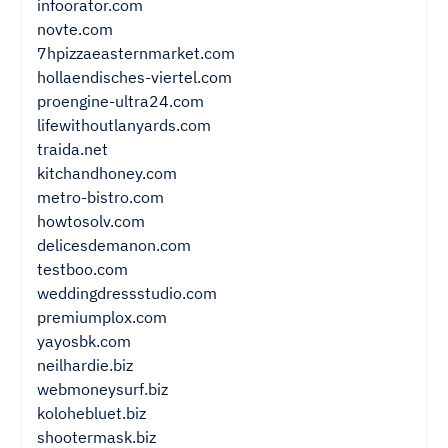
infoorator.com
novte.com
7hpizzaeasternmarket.com
hollaendisches-viertel.com
proengine-ultra24.com
lifewithoutlanyards.com
traida.net
kitchandhoney.com
metro-bistro.com
howtosolv.com
delicesdemanon.com
testboo.com
weddingdressstudio.com
premiumplox.com
yayosbk.com
neilhardie.biz
webmoneysurf.biz
kolohebluet.biz
shootermask.biz