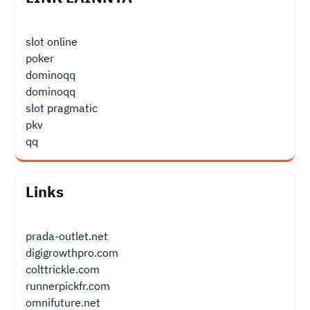
slot online
poker
dominoqq
dominoqq
slot pragmatic
pkv
qq
Links
prada-outlet.net
digigrowthpro.com
colttrickle.com
runnerpickfr.com
omnifuture.net