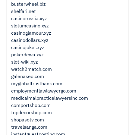
busterwheel.biz
shelfari.net
casinorussia.xyz
slotumcasino.xyz
casinoglamour.xyz
casinodollars.xyz
casinojoker.xyz
pokerdewa.xyz
slot-wiki.xyz
watch2match.com
galenaseo.com
myglobaltrustbank.com
employmentlawlawyergo.com
medicalmalpracticelawyersinc.com
comportshop.com
topdecorshop.com
shopasotv.com
travelsanga.com
instantguestposting.com