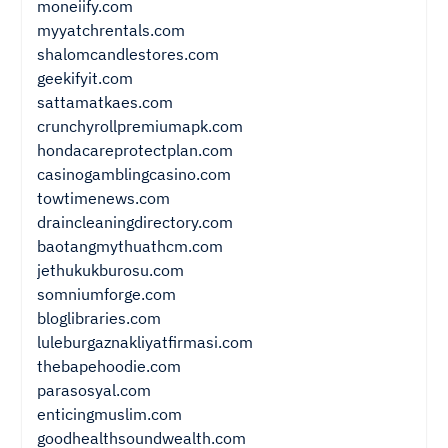
moneiify.com
myyatchrentals.com
shalomcandlestores.com
geekifyit.com
sattamatkaes.com
crunchyrollpremiumapk.com
hondacareprotectplan.com
casinogamblingcasino.com
towtimenews.com
draincleaningdirectory.com
baotangmythuathcm.com
jethukukburosu.com
somniumforge.com
bloglibraries.com
luleburgaznakliyatfirmasi.com
thebapehoodie.com
parasosyal.com
enticingmuslim.com
goodhealthsoundwealth.com