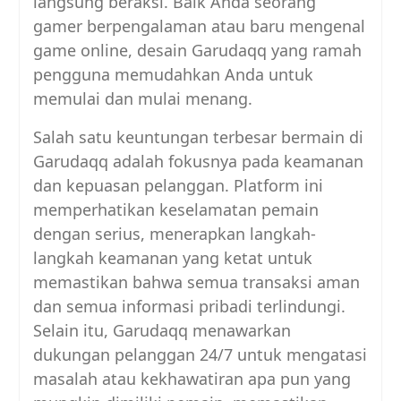
langsung beraksi. Baik Anda seorang
gamer berpengalaman atau baru mengenal
game online, desain Garudaqq yang ramah
pengguna memudahkan Anda untuk
memulai dan mulai menang.
Salah satu keuntungan terbesar bermain di
Garudaqq adalah fokusnya pada keamanan
dan kepuasan pelanggan. Platform ini
memperhatikan keselamatan pemain
dengan serius, menerapkan langkah-
langkah keamanan yang ketat untuk
memastikan bahwa semua transaksi aman
dan semua informasi pribadi terlindungi.
Selain itu, Garudaqq menawarkan
dukungan pelanggan 24/7 untuk mengatasi
masalah atau kekhawatiran apa pun yang