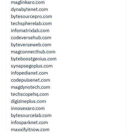
maglinkaro.com
dynabytenet.com
bytesourcepro.com
techspherelab.com
infomatrixlab.com
codeversehub.com
byteverseweb.com
magconnecthub.com
byteboostgenius.com
synapsegoplus.com
infopedianet.com
codepulsenet.com
magdynotech.com
techscopehq.com
digizineplus.com
innovexaro.com
bytesourcelab.com
infosparknet.com
maxxifyitnow.com