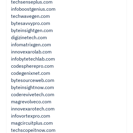
techsenseplus.com
infoboostgenius.com
techwavegen.com
bytesavvypro.com
byteinsightgen.com
digizinetech.com
infomatrixgen.com
innovexarolab.com
infobytetechlab.com
codespherepro.com
codegenixnet.com
bytesourceweb.com
byteinsightnow.com
coderevivetech.com
magrevolveco.com
innovexarotech.com
infovortexpro.com
magcircuitplus.com
techscopeitnow.com