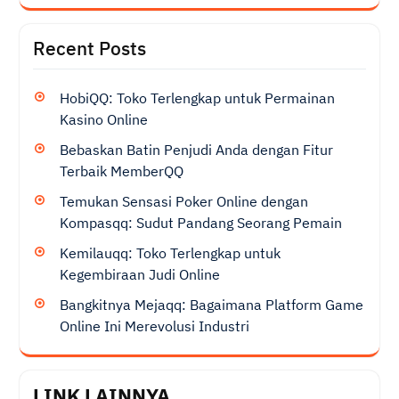
Recent Posts
HobiQQ: Toko Terlengkap untuk Permainan
Kasino Online
Bebaskan Batin Penjudi Anda dengan Fitur
Terbaik MemberQQ
Temukan Sensasi Poker Online dengan
Kompasqq: Sudut Pandang Seorang Pemain
Kemilauqq: Toko Terlengkap untuk
Kegembiraan Judi Online
Bangkitnya Mejaqq: Bagaimana Platform Game
Online Ini Merevolusi Industri
LINK LAINNYA