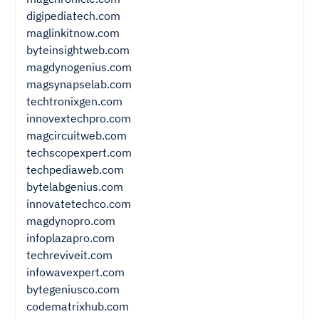
digipediatech.com
maglinkitnow.com
byteinsightweb.com
magdynogenius.com
magsynapselab.com
techtronixgen.com
innovextechpro.com
magcircuitweb.com
techscopexpert.com
techpediaweb.com
bytelabgenius.com
innovatetechco.com
magdynopro.com
infoplazapro.com
techreviveit.com
infowavexpert.com
bytegeniusco.com
codematrixhub.com