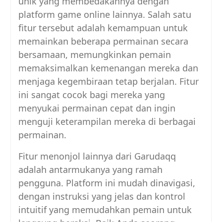
unik yang membedakannya dengan
platform game online lainnya. Salah satu
fitur tersebut adalah kemampuan untuk
memainkan beberapa permainan secara
bersamaan, memungkinkan pemain
memaksimalkan kemenangan mereka dan
menjaga kegembiraan tetap berjalan. Fitur
ini sangat cocok bagi mereka yang
menyukai permainan cepat dan ingin
menguji keterampilan mereka di berbagai
permainan.
Fitur menonjol lainnya dari Garudaqq
adalah antarmukanya yang ramah
pengguna. Platform ini mudah dinavigasi,
dengan instruksi yang jelas dan kontrol
intuitif yang memudahkan pemain untuk