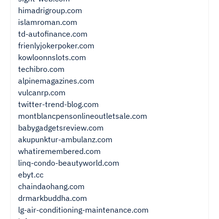
himadrigroup.com
islamroman.com
td-autofinance.com
frienlyjokerpoker.com
kowloonnslots.com
techibro.com
alpinemagazines.com
vulcanrp.com
twitter-trend-blog.com
montblancpensonlineoutletsale.com
babygadgetsreview.com
akupunktur-ambulanz.com
whatiremembered.com
linq-condo-beautyworld.com
ebyt.cc
chaindaohang.com
drmarkbuddha.com
lg-air-conditioning-maintenance.com