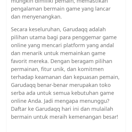
mungkin dimiliki pemain, memastikan
pengalaman bermain game yang lancar
dan menyenangkan.
Secara keseluruhan, Garudaqq adalah
pilihan utama bagi para penggemar game
online yang mencari platform yang andal
dan menarik untuk memainkan game
favorit mereka. Dengan beragam pilihan
permainan, fitur unik, dan komitmen
terhadap keamanan dan kepuasan pemain,
Garudaqq benar-benar merupakan toko
serba ada untuk semua kebutuhan game
online Anda. Jadi mengapa menunggu?
Daftar ke Garudaqq hari ini dan mulailah
bermain untuk meraih kemenangan besar!