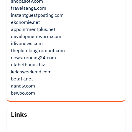
shopasotv.com
travelsanga.com
instantguestposting.com
ekonomie.net
appointmentplus.net
developmentworm.com
itlivenews.com
theplumbingfremont.com
newstrending24.com
ufabetbonus.biz
kelasweekend.com
betatk.net
aandly.com
bswoo.com
Links