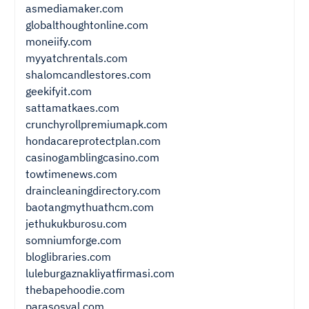
asmediamaker.com
globalthoughtonline.com
moneiify.com
myyatchrentals.com
shalomcandlestores.com
geekifyit.com
sattamatkaes.com
crunchyrollpremiumapk.com
hondacareprotectplan.com
casinogamblingcasino.com
towtimenews.com
draincleaningdirectory.com
baotangmythuathcm.com
jethukukburosu.com
somniumforge.com
bloglibraries.com
luleburgaznakliyatfirmasi.com
thebapehoodie.com
parasosyal.com