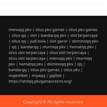
menuqq pkv
|
situs pkv games
|
situs pkv games
|
situs qq
|
slot
|
bandarqq pkv
|
slot terpercaya
|
situs qq
|
judi bola
|
slot gacor
|
dominoqq pkv
|
qq
|
bandarqq
|
murniqq pkv
|
hematqq pkv
|
situs slot terpercaya
|
situs slot terpercaya
|
situs slot terpercaya
|
menuqq pkv
|
murniqq
pkv
|
hematqq pkv
|
dominoqq pkv
|
qq
|
bandarqq
|
situs pkv games
|
situs pkv
|
majestibet
|
miyaqq
|
gajibet
|
https://ahliqq.pkvgamesresmi.org/
Copyright © All rights reserved.