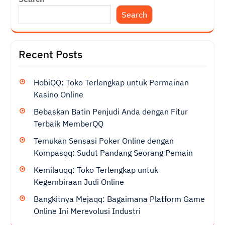
Search
Recent Posts
HobiQQ: Toko Terlengkap untuk Permainan
Kasino Online
Bebaskan Batin Penjudi Anda dengan Fitur
Terbaik MemberQQ
Temukan Sensasi Poker Online dengan
Kompasqq: Sudut Pandang Seorang Pemain
Kemilauqq: Toko Terlengkap untuk
Kegembiraan Judi Online
Bangkitnya Mejaqq: Bagaimana Platform Game
Online Ini Merevolusi Industri