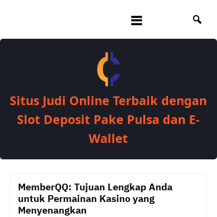
Skip
to
content
Situs Judi Online Terbaik dengan
Slot Deposit Pake Pulsa dan E-
Wallet
MemberQQ: Tujuan Lengkap Anda
untuk Permainan Kasino yang
Menyenangkan