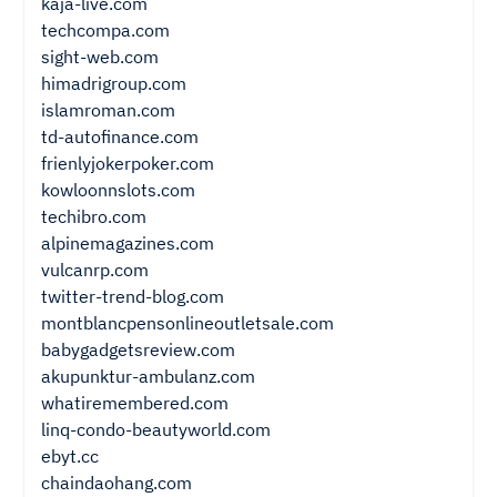
kaja-live.com
techcompa.com
sight-web.com
himadrigroup.com
islamroman.com
td-autofinance.com
frienlyjokerpoker.com
kowloonnslots.com
techibro.com
alpinemagazines.com
vulcanrp.com
twitter-trend-blog.com
montblancpensonlineoutletsale.com
babygadgetsreview.com
akupunktur-ambulanz.com
whatiremembered.com
linq-condo-beautyworld.com
ebyt.cc
chaindaohang.com