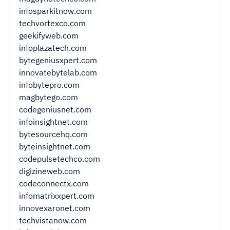
infosparkitnow.com
techvortexco.com
geekifyweb.com
infoplazatech.com
bytegeniusxpert.com
innovatebytelab.com
infobytepro.com
magbytego.com
codegeniusnet.com
infoinsightnet.com
bytesourcehq.com
byteinsightnet.com
codepulsetechco.com
digizineweb.com
codeconnectx.com
infomatrixxpert.com
innovexaronet.com
techvistanow.com