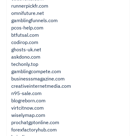
runnerpickfr.com
omnifuture.net
gamblingfunnels.com
pcos-help.com
btfutsal.com
codirop.com
ghosts-uk.net
askdono.com
techonly.top
gamblingcompete.com
businesssmagazine.com
creativeinternetmedia.com
n95-sale.com
blogreborn.com
virtcitnow.com
wiselymap.com
prochatgptonline.com
forexfactoryhub.com