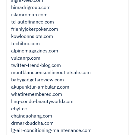
sight-web.com
himadrigroup.com
islamroman.com
td-autofinance.com
frienlyjokerpoker.com
kowloonnslots.com
techibro.com
alpinemagazines.com
vulcanrp.com
twitter-trend-blog.com
montblancpensonlineoutletsale.com
babygadgetsreview.com
akupunktur-ambulanz.com
whatiremembered.com
linq-condo-beautyworld.com
ebyt.cc
chaindaohang.com
drmarkbuddha.com
lg-air-conditioning-maintenance.com