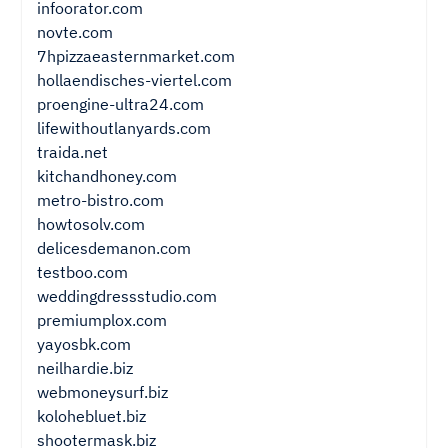
infoorator.com
novte.com
7hpizzaeasternmarket.com
hollaendisches-viertel.com
proengine-ultra24.com
lifewithoutlanyards.com
traida.net
kitchandhoney.com
metro-bistro.com
howtosolv.com
delicesdemanon.com
testboo.com
weddingdressstudio.com
premiumplox.com
yayosbk.com
neilhardie.biz
webmoneysurf.biz
kolohebluet.biz
shootermask.biz