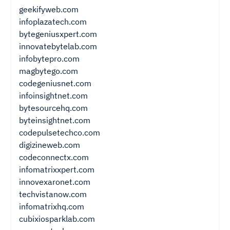
geekifyweb.com
infoplazatech.com
bytegeniusxpert.com
innovatebytelab.com
infobytepro.com
magbytego.com
codegeniusnet.com
infoinsightnet.com
bytesourcehq.com
byteinsightnet.com
codepulsetechco.com
digizineweb.com
codeconnectx.com
infomatrixxpert.com
innovexaronet.com
techvistanow.com
infomatrixhq.com
cubixiosparklab.com