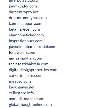
interbolaslot.org
palmkuafor.com
dataentrypro.net
dreamrummypro.com
kaiminsupport.com
belanjareceh.com
shannonsticker.com
insprationbuzz.com
passeiodebarcoarraial.com
fondworth.com
iamseharkhan.com
thelatestkhabrain.com
digitaldesignproperties.com
sarkariresultex.com
mealizo.com
barknpaws.net
cellostore.info
asmediamaker.com
globalthoughtonline.com