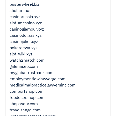
busterwheel.biz
shelfari.net
casinorussia.xyz
slotumcasino.xyz
casinoglamour.xyz
casinodollars.xyz
casinojoker.xyz
pokerdewa.xyz
slot-wiki.xyz
watch2match.com
galenaseo.com
myglobaltrustbank.com
employmentlawlawyergo.com
medicalmalpracticelawyersinc.com
comportshop.com
topdecorshop.com
shopasotv.com
travelsanga.com