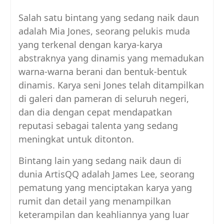
Salah satu bintang yang sedang naik daun
adalah Mia Jones, seorang pelukis muda
yang terkenal dengan karya-karya
abstraknya yang dinamis yang memadukan
warna-warna berani dan bentuk-bentuk
dinamis. Karya seni Jones telah ditampilkan
di galeri dan pameran di seluruh negeri,
dan dia dengan cepat mendapatkan
reputasi sebagai talenta yang sedang
meningkat untuk ditonton.
Bintang lain yang sedang naik daun di
dunia ArtisQQ adalah James Lee, seorang
pematung yang menciptakan karya yang
rumit dan detail yang menampilkan
keterampilan dan keahliannya yang luar