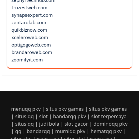
zephyrtechhub.com
truzestweb.com
synapsexpert.com
zentarolab.com
quikbiznow.com
xceleroweb.com
optigogoweb.com
brandaroweb.com
zoomifyit.com
menuqq pkv
|
situs pkv games
|
situs pkv games
|
situs qq
|
slot
|
bandarqq pkv
|
slot terpercaya
|
situs qq
|
judi bola
|
slot gacor
|
dominoqq pkv
|
qq
|
bandarqq
|
murniqq pkv
|
hematqq pkv
|
situs slot terpercaya
|
situs slot terpercaya
|