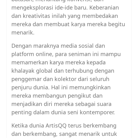
mengeksplorasi ide-ide baru. Keberanian
dan kreativitas inilah yang membedakan
mereka dan membuat karya mereka begitu
menarik.
Dengan maraknya media sosial dan
platform online, para seniman ini mampu
memamerkan karya mereka kepada
khalayak global dan terhubung dengan
penggemar dan kolektor dari seluruh
penjuru dunia. Hal ini memungkinkan
mereka membangun pengikut dan
menjadikan diri mereka sebagai suara
penting dalam dunia seni kontemporer.
Ketika dunia ArtisQQ terus berkembang
dan berkembang, sangat menarik untuk