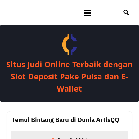
Skip
to
content
Situs Judi Online Terbaik dengan
Slot Deposit Pake Pulsa dan E-
Wallet
Temui Bintang Baru di Dunia ArtisQQ