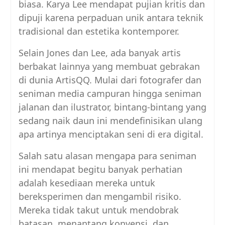
biasa. Karya Lee mendapat pujian kritis dan
dipuji karena perpaduan unik antara teknik
tradisional dan estetika kontemporer.
Selain Jones dan Lee, ada banyak artis
berbakat lainnya yang membuat gebrakan
di dunia ArtisQQ. Mulai dari fotografer dan
seniman media campuran hingga seniman
jalanan dan ilustrator, bintang-bintang yang
sedang naik daun ini mendefinisikan ulang
apa artinya menciptakan seni di era digital.
Salah satu alasan mengapa para seniman
ini mendapat begitu banyak perhatian
adalah kesediaan mereka untuk
bereksperimen dan mengambil risiko.
Mereka tidak takut untuk mendobrak
batasan, menantang konvensi, dan