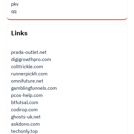
pkv
qq
Links
prada-outlet.net
digigrowthpro.com
colttrickle.com
runnerpickfr.com
omnifuture.net
gamblingfunnels.com
pcos-help.com
btfutsal.com
codirop.com
ghosts-uk.net
askdono.com
techonly.top