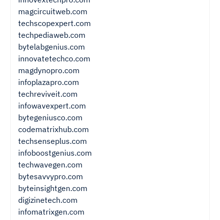
magcircuitweb.com
techscopexpert.com
techpediaweb.com
bytelabgenius.com
innovatetechco.com
magdynopro.com
infoplazapro.com
techreviveit.com
infowavexpert.com
bytegeniusco.com
codematrixhub.com
techsenseplus.com
infoboostgenius.com
techwavegen.com
bytesavvypro.com
byteinsightgen.com
digizinetech.com
infomatrixgen.com