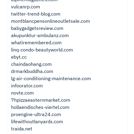
vulcanrp.com
twitter-trend-blog.com
montblancpensonlineoutletsale.com
babygadgetsreview.com
akupunktur-ambulanz.com
whatiremembered.com
linq-condo-beautyworld.com
ebyt.cc
chaindaohang.com
drmarkbuddha.com
lg-air-conditioning-maintenance.com
infoorator.com
novte.com
7hpizzaeasternmarket.com
hollaendisches-viertel.com
proengine-ultra24.com
lifewithoutlanyards.com
traida.net