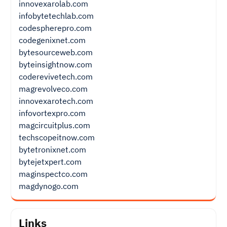
innovexarolab.com
infobytetechlab.com
codespherepro.com
codegenixnet.com
bytesourceweb.com
byteinsightnow.com
coderevivetech.com
magrevolveco.com
innovexarotech.com
infovortexpro.com
magcircuitplus.com
techscopeitnow.com
bytetronixnet.com
bytejetxpert.com
maginspectco.com
magdynogo.com
Links