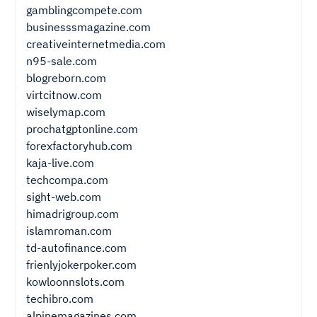
gamblingcompete.com
businesssmagazine.com
creativeinternetmedia.com
n95-sale.com
blogreborn.com
virtcitnow.com
wiselymap.com
prochatgptonline.com
forexfactoryhub.com
kaja-live.com
techcompa.com
sight-web.com
himadrigroup.com
islamroman.com
td-autofinance.com
frienlyjokerpoker.com
kowloonnslots.com
techibro.com
alpinemagazines.com