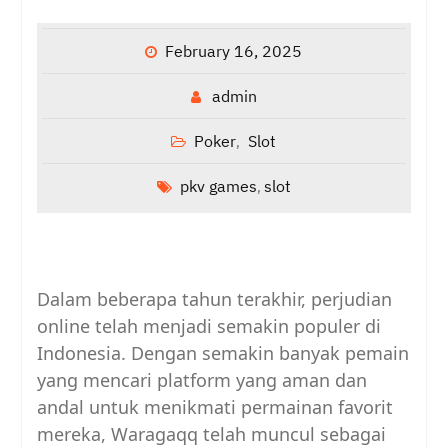
February 16, 2025
admin
Poker
Slot
,
pkv games
slot
,
Dalam beberapa tahun terakhir, perjudian
online telah menjadi semakin populer di
Indonesia. Dengan semakin banyak pemain
yang mencari platform yang aman dan
andal untuk menikmati permainan favorit
mereka, Waragaqq telah muncul sebagai