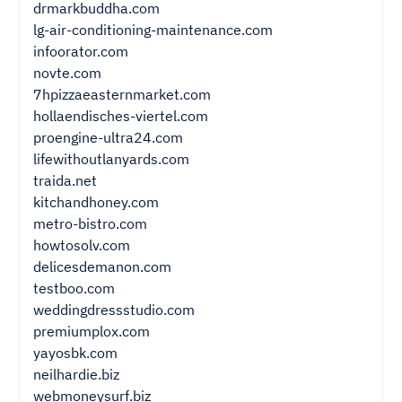
drmarkbuddha.com
lg-air-conditioning-maintenance.com
infoorator.com
novte.com
7hpizzaeasternmarket.com
hollaendisches-viertel.com
proengine-ultra24.com
lifewithoutlanyards.com
traida.net
kitchandhoney.com
metro-bistro.com
howtosolv.com
delicesdemanon.com
testboo.com
weddingdressstudio.com
premiumplox.com
yayosbk.com
neilhardie.biz
webmoneysurf.biz