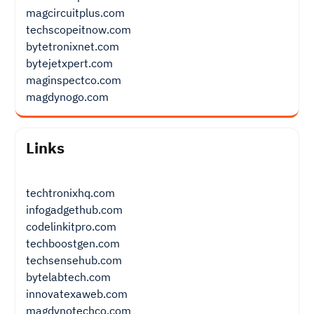
magcircuitplus.com
techscopeitnow.com
bytetronixnet.com
bytejetxpert.com
maginspectco.com
magdynogo.com
Links
techtronixhq.com
infogadgethub.com
codelinkitpro.com
techboostgen.com
techsensehub.com
bytelabtech.com
innovatexaweb.com
magdynotechco.com