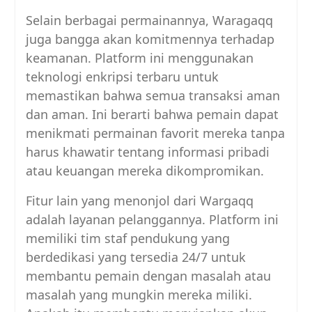
Selain berbagai permainannya, Waragaqq
juga bangga akan komitmennya terhadap
keamanan. Platform ini menggunakan
teknologi enkripsi terbaru untuk
memastikan bahwa semua transaksi aman
dan aman. Ini berarti bahwa pemain dapat
menikmati permainan favorit mereka tanpa
harus khawatir tentang informasi pribadi
atau keuangan mereka dikompromikan.
Fitur lain yang menonjol dari Wargaqq
adalah layanan pelanggannya. Platform ini
memiliki tim staf pendukung yang
berdedikasi yang tersedia 24/7 untuk
membantu pemain dengan masalah atau
masalah yang mungkin mereka miliki.