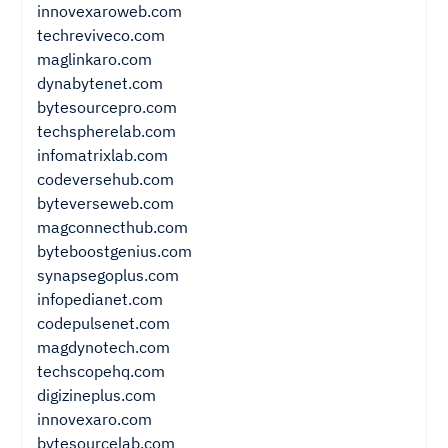
innovexaroweb.com
techreviveco.com
maglinkaro.com
dynabytenet.com
bytesourcepro.com
techspherelab.com
infomatrixlab.com
codeversehub.com
byteverseweb.com
magconnecthub.com
byteboostgenius.com
synapsegoplus.com
infopedianet.com
codepulsenet.com
magdynotech.com
techscopehq.com
digizineplus.com
innovexaro.com
bytesourcelab.com