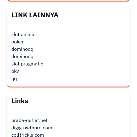
LINK LAINNYA
slot online
poker
dominoqq
dominoqq
slot pragmatic
pkv
qq
Links
prada-outlet.net
digigrowthpro.com
colttrickle.com