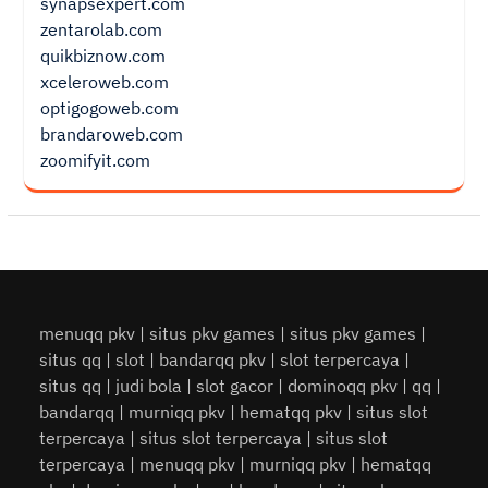
synapsexpert.com
zentarolab.com
quikbiznow.com
xceleroweb.com
optigogoweb.com
brandaroweb.com
zoomifyit.com
menuqq pkv
|
situs pkv games
|
situs pkv games
|
situs qq
|
slot
|
bandarqq pkv
|
slot terpercaya
|
situs qq
|
judi bola
|
slot gacor
|
dominoqq pkv
|
qq
|
bandarqq
|
murniqq pkv
|
hematqq pkv
|
situs slot
terpercaya
|
situs slot terpercaya
|
situs slot
terpercaya
|
menuqq pkv
|
murniqq pkv
|
hematqq