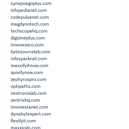
synapsegoplus.com
infopedianet.com
codepulsenet.com
magdynotech.com
techscopehq.com
digizineplus.com
innovexaro.com
bytesourcelab.com
infosparknet.com
maxxifyitnow.com
quixifynow.com
zephyruspro.com
optipathx.com
nextronixlab.com
zentrixhq.com
innovestanet.com
dynabytexpert.com
flexifyit.com
maxxiogo.com