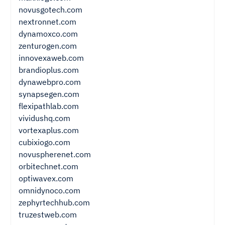
novusgotech.com
nextronnet.com
dynamoxco.com
zenturogen.com
innovexaweb.com
brandioplus.com
dynawebpro.com
synapsegen.com
flexipathlab.com
vividushq.com
vortexaplus.com
cubixiogo.com
novuspherenet.com
orbitechnet.com
optiwavex.com
omnidynoco.com
zephyrtechhub.com
truzestweb.com