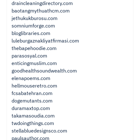
draincleaningdirectory.com
baotangmythuathcm.com
jethukukburosu.com
somniumforge.com
bloglibraries.com
luleburgaznakliyatfirmasi.com
thebapehoodie.com
parasosyal.com
enticingmuslim.com
goodhealthsoundwealth.com
elenapoems.com
hellmouseretro.com
fcsabatehran.com
dogemutants.com
duramaxtop.com
takamasoudia.com
twdoingthings.com
stellabluedesignsco.com
paulsauthor.com