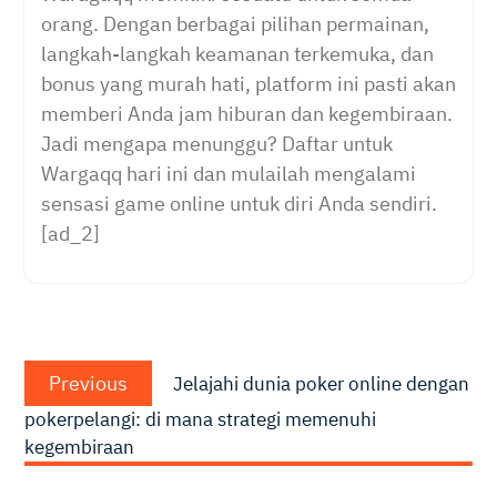
orang. Dengan berbagai pilihan permainan,
langkah-langkah keamanan terkemuka, dan
bonus yang murah hati, platform ini pasti akan
memberi Anda jam hiburan dan kegembiraan.
Jadi mengapa menunggu? Daftar untuk
Wargaqq hari ini dan mulailah mengalami
sensasi game online untuk diri Anda sendiri.
[ad_2]
Post
Previous
navigation
Previous
Jelajahi dunia poker online dengan
post:
pokerpelangi: di mana strategi memenuhi
kegembiraan