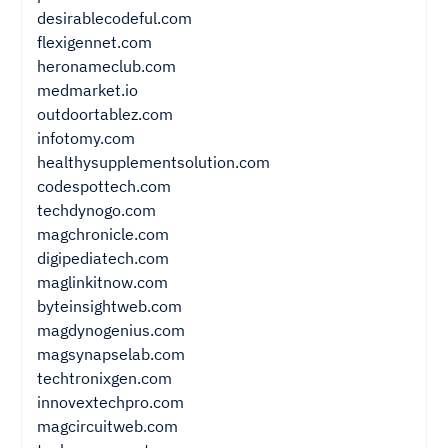
desirablecodeful.com
flexigennet.com
heronameclub.com
medmarket.io
outdoortablez.com
infotomy.com
healthysupplementsolution.com
codespottech.com
techdynogo.com
magchronicle.com
digipediatech.com
maglinkitnow.com
byteinsightweb.com
magdynogenius.com
magsynapselab.com
techtronixgen.com
innovextechpro.com
magcircuitweb.com