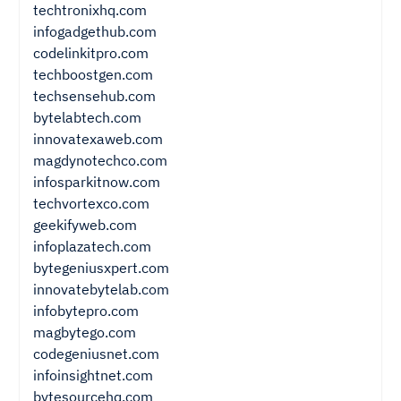
techtronixhq.com
infogadgethub.com
codelinkitpro.com
techboostgen.com
techsensehub.com
bytelabtech.com
innovatexaweb.com
magdynotechco.com
infosparkitnow.com
techvortexco.com
geekifyweb.com
infoplazatech.com
bytegeniusxpert.com
innovatebytelab.com
infobytepro.com
magbytego.com
codegeniusnet.com
infoinsightnet.com
bytesourcehq.com