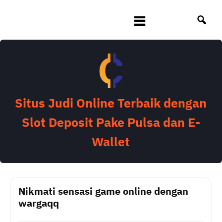
Skip
to
content
Situs Judi Online Terbaik dengan
Slot Deposit Pake Pulsa dan E-
Wallet
Nikmati sensasi game online dengan
wargaqq