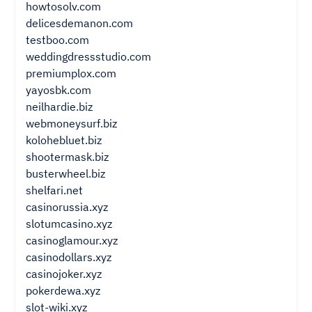
howtosolv.com
delicesdemanon.com
testboo.com
weddingdressstudio.com
premiumplox.com
yayosbk.com
neilhardie.biz
webmoneysurf.biz
kolohebluet.biz
shootermask.biz
busterwheel.biz
shelfari.net
casinorussia.xyz
slotumcasino.xyz
casinoglamour.xyz
casinodollars.xyz
casinojoker.xyz
pokerdewa.xyz
slot-wiki.xyz