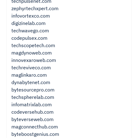
techpulsenet.com
zephyrtechxpert.com
infovortexco.com
digizinelab.com
techwavego.com
codepulsex.com
techscopetech.com
magdynoweb.com
innovexaroweb.com
techreviveco.com
maglinkaro.com
dynabytenet.com
bytesourcepro.com
techspherelab.com
infomatrixlab.com
codeversehub.com
byteverseweb.com
magconnecthub.com
byteboostgenius.com