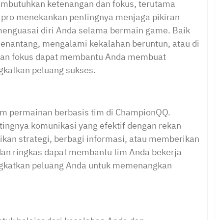
embutuhkan ketenangan dan fokus, terutama
n pro menekankan pentingnya menjaga pikiran
menguasai diri Anda selama bermain game. Baik
nantang, mengalami kekalahan beruntun, atau di
 dan fokus dapat membantu Anda membuat
gkatkan peluang sukses.
am permainan berbasis tim di ChampionQQ.
ingnya komunikasi yang efektif dengan rekan
ikan strategi, berbagi informasi, atau memberikan
 dan ringkas dapat membantu tim Anda bekerja
ingkatkan peluang Anda untuk memenangkan