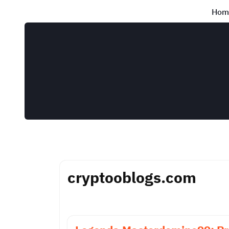
Skip
Hom
to
content
cryptooblogs.com