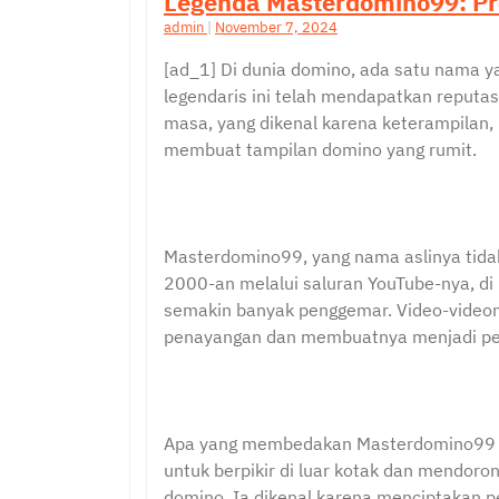
Legenda Masterdomino99: Pr
admin
|
November 7, 2024
[ad_1] Di dunia domino, ada satu nama y
legendaris ini telah mendapatkan reputa
masa, yang dikenal karena keterampilan, 
membuat tampilan domino yang rumit.
Masterdomino99, yang nama aslinya tidak 
2000-an melalui saluran YouTube-nya, 
semakin banyak penggemar. Video-videon
penayangan dan membuatnya menjadi pe
Apa yang membedakan Masterdomino99 d
untuk berpikir di luar kotak dan mendoro
domino. Ia dikenal karena menciptakan p