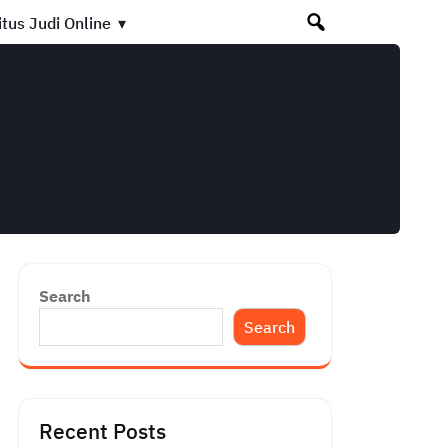
itus Judi Online
Search
Search
Recent Posts