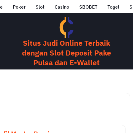
e
Poker
Slot
Casino
SBOBET
Togel
S
Situs Judi Online Terbaik
dengan Slot Deposit Pake
Pulsa dan E-Wallet