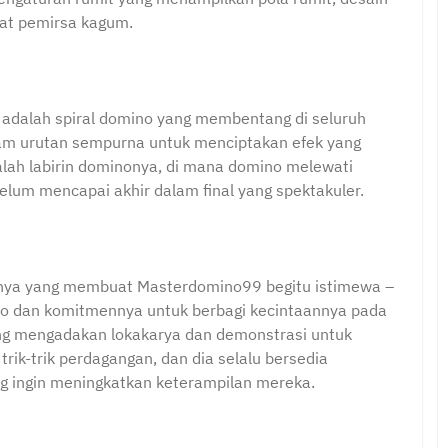
at pemirsa kagum.
l adalah spiral domino yang membentang di seluruh
lam urutan sempurna untuk menciptakan efek yang
lah labirin dominonya, di mana domino melewati
elum mencapai akhir dalam final yang spektakuler.
nya yang membuat Masterdomino99 begitu istimewa –
ino dan komitmennya untuk berbagi kecintaannya pada
ring mengadakan lokakarya dan demonstrasi untuk
rik-trik perdagangan, dan dia selalu bersedia
 ingin meningkatkan keterampilan mereka.