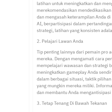
latihan untuk meningkatkan dan men
merekomendasikan mendedikasikan sej
dan mengasah keterampilan Anda di
AI, berpartisipasi dalam pertandinga
strategi, latihan yang konsisten adal
2. Pelajari Lawan Anda
Tip penting lainnya dari pemain pro
mereka. Dengan mengamati cara pem
mempelajari wawasan dan strategi 
meningkatkan gameplay Anda sendiri
dalam berbagai situasi, taktik pilih
yang mungkin mereka miliki. Informa
dan membantu Anda mengantisipasi 
3. Tetap Tenang Di Bawah Tekanan