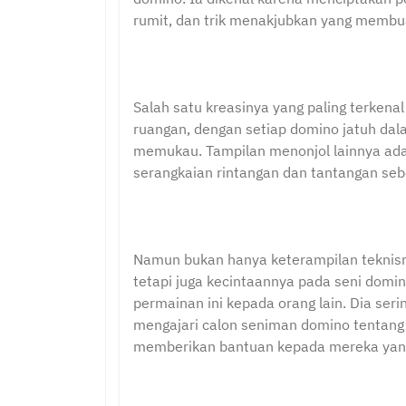
rumit, dan trik menakjubkan yang membu
Salah satu kreasinya yang paling terkena
ruangan, dengan setiap domino jatuh da
memukau. Tampilan menonjol lainnya ada
serangkaian rintangan dan tantangan seb
Namun bukan hanya keterampilan teknis
tetapi juga kecintaannya pada seni dom
permainan ini kepada orang lain. Dia se
mengajari calon seniman domino tentang t
memberikan bantuan kepada mereka yang