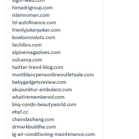
sight-web.com
himadrigroup.com
islamroman.com
td-autofinance.com
frienlyjokerpoker.com
kowloonnslots.com
techibro.com
alpinemagazines.com
vulcanrp.com
twitter-trend-blog.com
montblancpensonlineoutletsale.com
babygadgetsreview.com
akupunktur-ambulanz.com
whatiremembered.com
linq-condo-beautyworld.com
ebyt.cc
chaindaohang.com
drmarkbuddha.com
lg-air-conditioning-maintenance.com