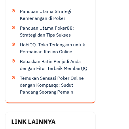
Panduan Utama Strategi
Kemenangan di Poker
Panduan Utama Poker88:
Strategi dan Tips Sukses
HobiQQ: Toko Terlengkap untuk
Permainan Kasino Online
Bebaskan Batin Penjudi Anda
dengan Fitur Terbaik MemberQQ
Temukan Sensasi Poker Online
dengan Kompasqq: Sudut
Pandang Seorang Pemain
LINK LAINNYA